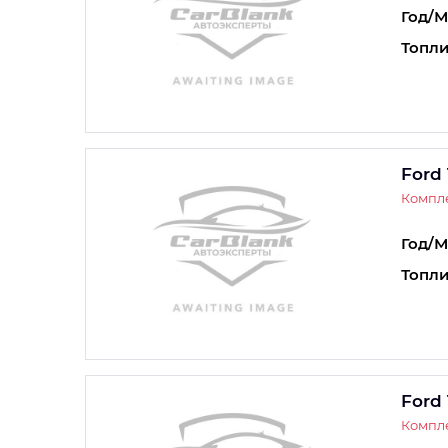
Год/М
Топли
Ford 
Компле
Год/М
Топли
Ford 
Компле