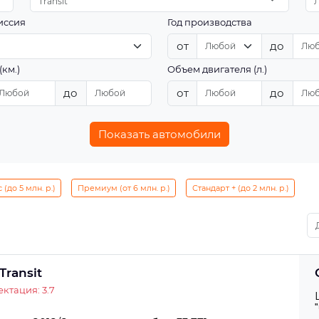
Transit
иссия
Год производства
от
до
(км.)
Объем двигателя (л.)
до
от
до
Показать автомобили
(до 5 млн. р.)
Премиум (от 6 млн. р.)
Стандарт + (до 2 млн. р.)
Transit
ктация: 3.7