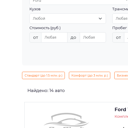
Ford
Кузов
Трансм
Стоимость (руб.)
Пробег 
от
до
от
Стандарт (до 1.5 млн. р.)
Комфорт (до 3 млн. р.)
Бизнес 
Найдено: 14 авто
Ford 
Компле