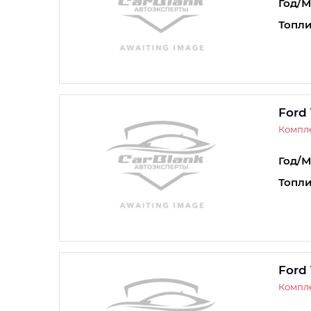
Год/М
Топли
Ford 
Компле
Год/М
Топли
Ford 
Компле