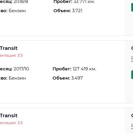
есяц:
2018/8
Пробег:
33 771 км.
во:
Бензин
Объем:
3.721
Transit
ктация: 3.5
есяц:
2017/10
Пробег:
127 419 км.
во:
Бензин
Объем:
3.497
Transit
ктация: 3.5