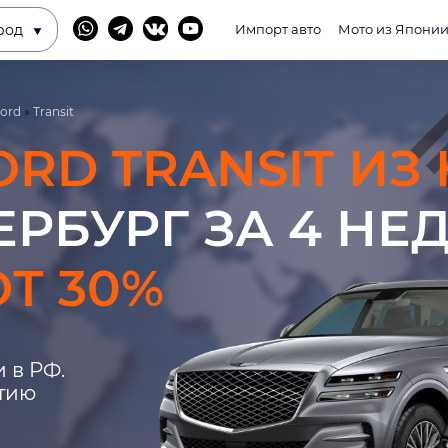
род
Импорт авто
Мото из Япони
ord
»
Transit
ORD TRANSIT ИЗ
ЕРБУРГ ЗА 4 НЕ
Т 30%
 в РФ.
нтию