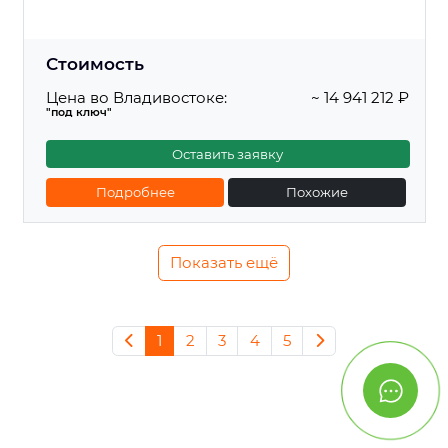
Стоимость
Цена во Владивостоке:
~ 14 941 212 ₽
"под ключ"
Оставить заявку
Подробнее
Похожие
Показать ещё
1
2
3
4
5