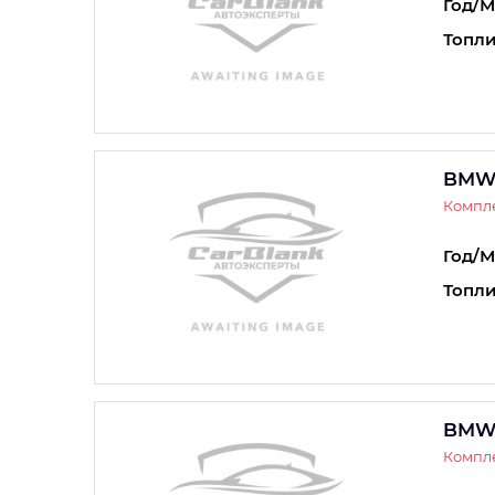
Год/М
Топли
BMW
Компле
Год/М
Топли
BMW
Компле