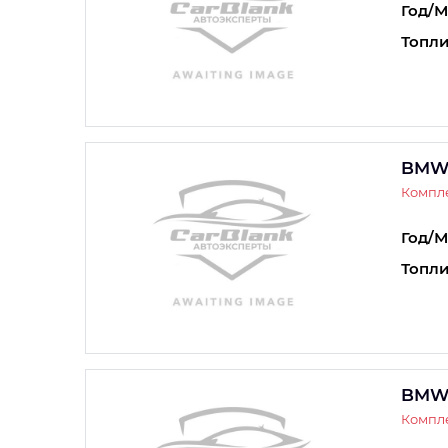
Год/М
Топли
BMW
Компле
Год/М
Топли
BMW
Компле