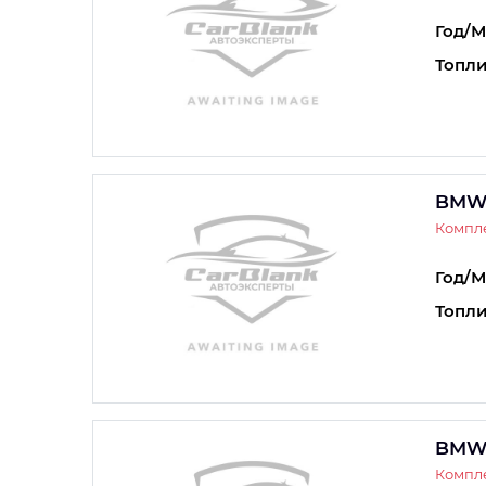
Год/М
Топли
BMW
Компле
Год/М
Топли
BMW
Компле