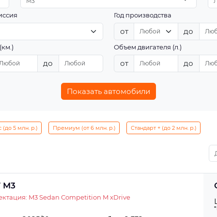
M3
иссия
Год производства
от
до
(км.)
Объем двигателя (л.)
до
от
до
Показать автомобили
(до 5 млн. р.)
Премиум (от 6 млн. р.)
Стандарт + (до 2 млн. р.)
 M3
ктация: M3 Sedan Competition M xDrive