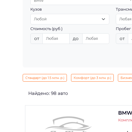
BMW
Кузов
Трансм
Стоимость (руб.)
Пробег 
от
до
от
Стандарт (до 1.5 млн. р.)
Комфорт (до 3 млн. р.)
Бизнес 
Найдено: 98 авто
BMW
Компле