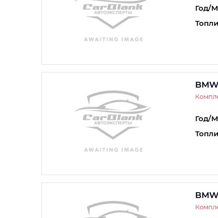
Год/М
Топли
BMW
Компле
Год/М
Топли
BMW
Компле