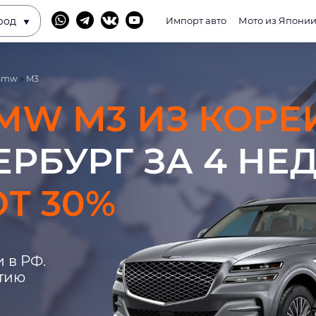
род
Импорт авто
Мото из Япони
Bmw
»
M3
MW M3 ИЗ КОРЕ
ЕРБУРГ ЗА 4 НЕ
Т 30%
 в РФ.
нтию