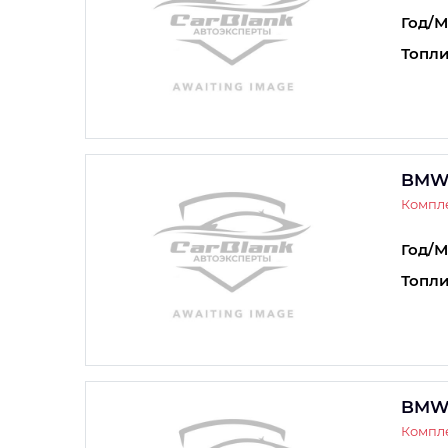
Год/М
Топли
BMW
Компле
Год/М
Топли
BMW
Компле