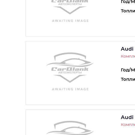
Год/М
Топли
Audi
Компле
Год/М
Топли
Audi
Компле