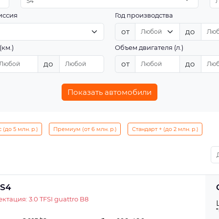
S4
иссия
Год производства
от
до
(км.)
Объем двигателя (л.)
до
от
до
Показать автомобили
(до 5 млн. р.)
Премиум (от 6 млн. р.)
Стандарт + (до 2 млн. р.)
 S4
ктация: 3.0 TFSI guattro B8