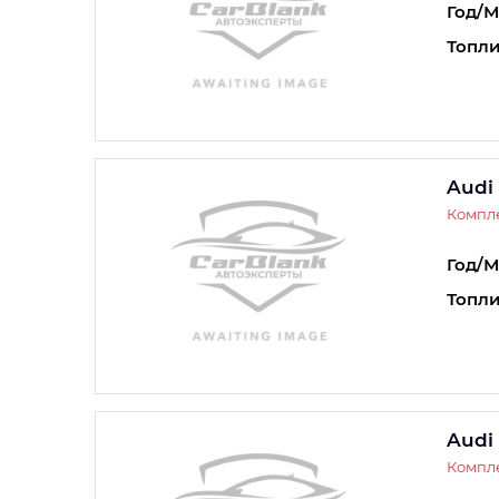
Год/М
Топли
Audi
Компле
Год/М
Топли
Audi
Компле