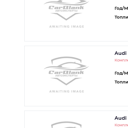
Год/М
Топли
Audi
Компле
Год/М
Топли
Audi
Компле