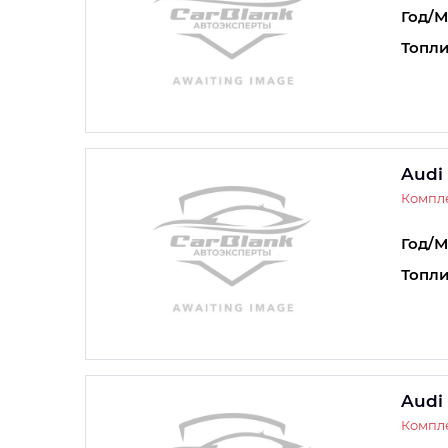
Год/М
Топли
Audi
Компле
Год/М
Топли
Audi
Компле