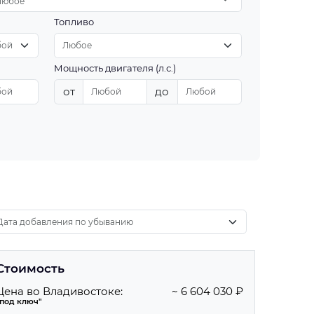
Любое
Топливо
Мощность двигателя (л.с.)
от
до
Стоимость
Цена во Владивостоке:
~ 6 604 030 ₽
"под ключ"