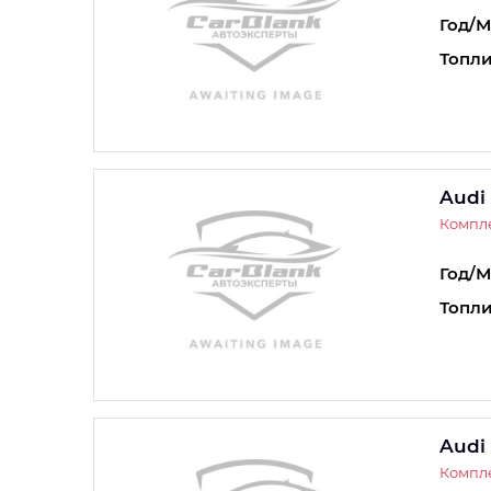
Год/М
Топли
Audi
Компле
Год/М
Топли
Audi
Компле