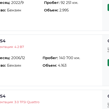
есяц:
2022/9
Пробег:
92 251 км.
во:
Бензин
Объем:
2.995
 S4
ктация: 4.2 B7
есяц:
2006/12
Пробег:
140 700 км.
во:
Бензин
Объем:
4.163
 S4
ктация: 3.0 TFSI Quattro