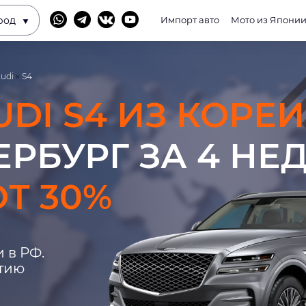
род
Импорт авто
Мото из Япони
udi
»
S4
UDI S4 ИЗ КОРЕИ
ЕРБУРГ ЗА 4 НЕ
Т 30%
 в РФ.
нтию