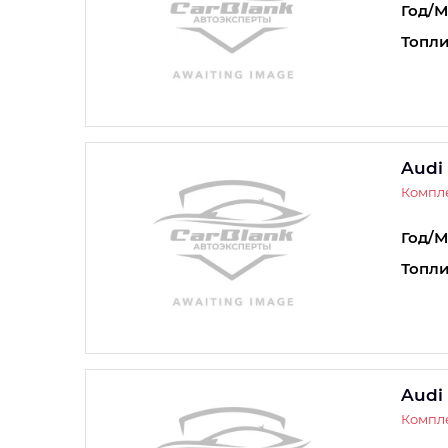
Год/М
Топли
Audi
Компле
Год/М
Топли
Audi
Компле