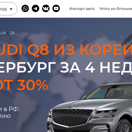
род
Импорт авто
Мото из Япони
udi
»
Q8
UDI Q8 ИЗ КОРЕ
ЕРБУРГ ЗА 4 НЕ
Т 30%
 в РФ.
нтию