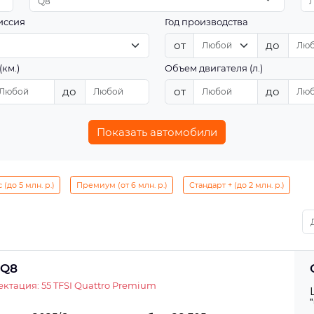
Q8
иссия
Год производства
от
до
(км.)
Объем двигателя (л.)
до
от
до
Показать автомобили
(до 5 млн. р.)
Премиум (от 6 млн. р.)
Стандарт + (до 2 млн. р.)
 Q8
ктация: 55 TFSI Quattro Premium