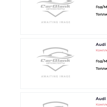
Год/М
Топли
Audi
Компле
Год/М
Топли
Audi
Компле