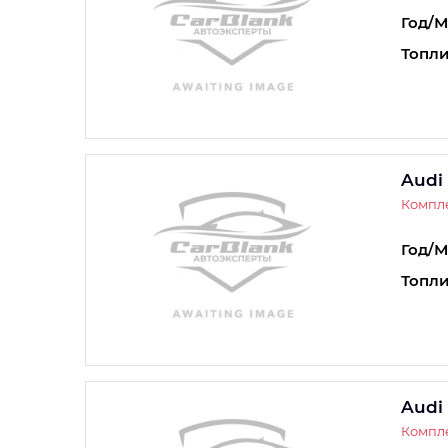
Год/М
Топли
Audi
Компле
Год/М
Топли
Audi
Компле