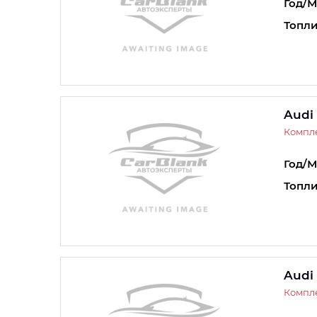
Год/М
Топли
Audi
Компле
Год/М
Топли
Audi
Компле