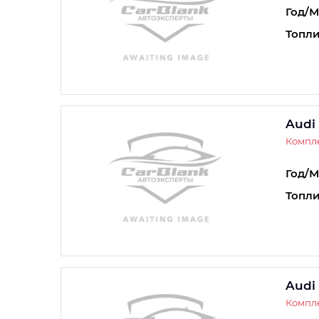
Год/М
Топли
Audi
Компле
Год/М
Топли
Audi
Компле