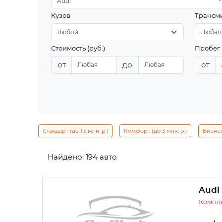
Audi
Кузов
Трансм
Стоимость (руб.)
Пробег 
от
до
от
Стандарт (до 1.5 млн. р.)
Комфорт (до 3 млн. р.)
Бизнес 
Найдено: 194 авто
Audi
Компле