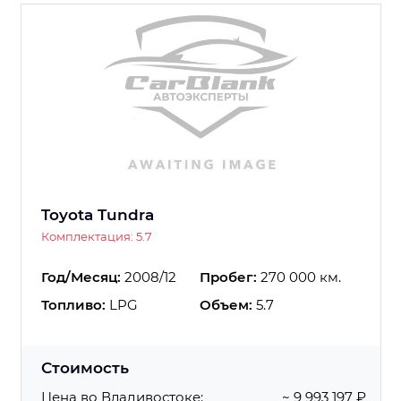
Toyota Tundra
Комплектация: 5.7
Год/Месяц:
2008/12
Пробег:
270 000 км.
Топливо:
LPG
Объем:
5.7
Стоимость
Цена во Владивостоке:
~ 9 993 197 ₽