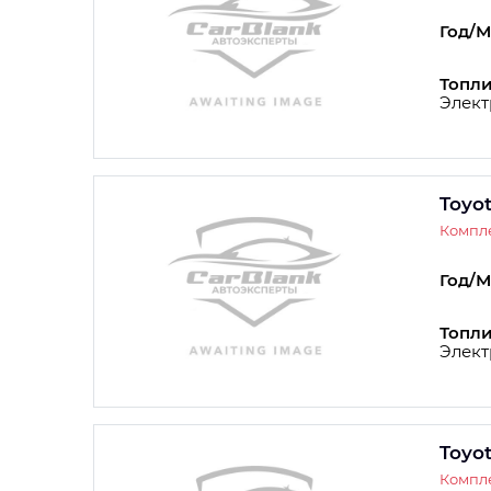
Год/М
Топли
Элект
Toyo
Компле
Год/М
Топли
Элект
Toyo
Компле