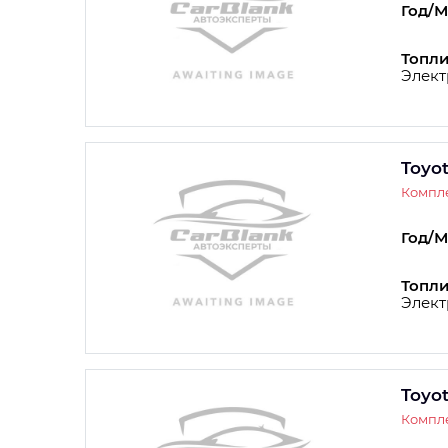
Год/М
Топли
Элект
Toyo
Компле
Год/М
Топли
Элект
Toyo
Компле