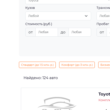
Toyota
Кузов
Трансм
Стоимость (руб.)
Пробег 
от
до
от
Стандарт (до 1.5 млн. р.)
Комфорт (до 3 млн. р.)
Бизнес 
Найдено: 124 авто
Toyo
Компле