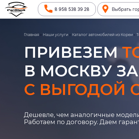
8 958 538 39 28
Выбрать го
Главная
»
Наши услуги
»
Каталог автомобилей из Кореи
»
T
ПРИВЕЗЕМ
T
В МОСКВУ ЗА
С ВЫГОДОЙ О
Дешевле, чем аналогичные модели
Работаем по договору. Даем гара