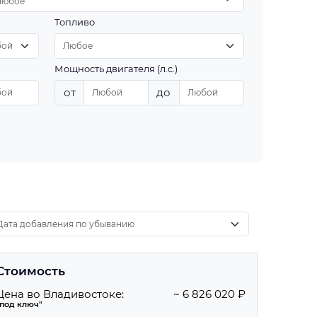
Любое
Топливо
Мощность двигателя (л.с.)
от
до
Стоимость
Цена во Владивостоке:
~ 6 826 020 ₽
"под ключ"