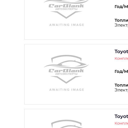
Год/М
Топли
Элект
Toyo
Компле
Год/М
Топли
Элект
Toyo
Компле