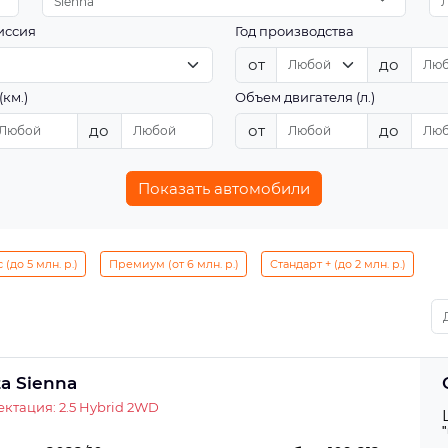
Sienna
иссия
Год производства
от
до
(км.)
Объем двигателя (л.)
до
от
до
Показать автомобили
(до 5 млн. р.)
Премиум (от 6 млн. р.)
Стандарт + (до 2 млн. р.)
ta Sienna
ктация: 2.5 Hybrid 2WD