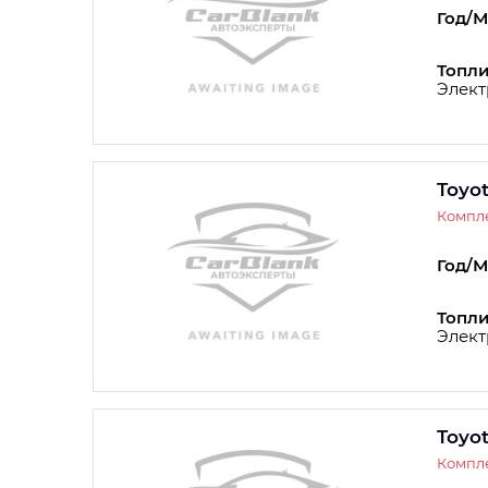
Год/М
Топли
Элект
Toyo
Компле
Год/М
Топли
Элект
Toyo
Компле