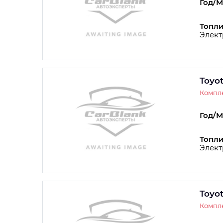
Год/М
Топли
Элект
Toyo
Компле
Год/М
Топли
Элект
Toyo
Компле