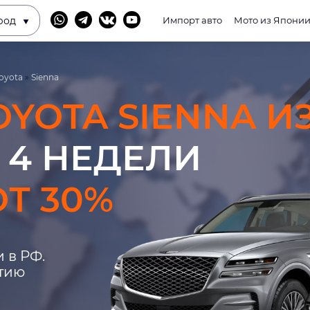
род
Импорт авто
Мото из Япони
oyota
»
Sienna
OYOTA SIENNA И
 4 НЕДЕЛИ
Т 30%
 в РФ.
нтию