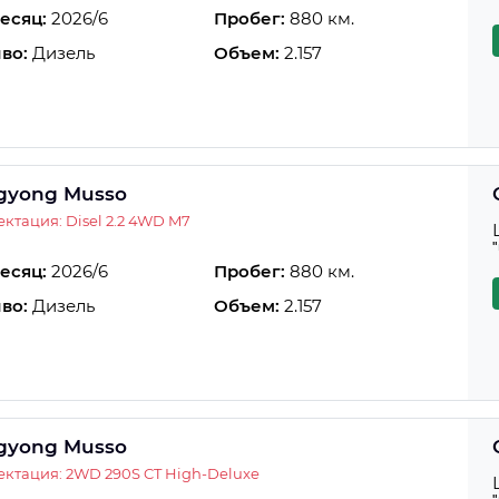
есяц:
2026/6
Пробег:
880 км.
во:
Дизель
Объем:
2.157
gyong Musso
ктация: Disel 2.2 4WD M7
есяц:
2026/6
Пробег:
880 км.
во:
Дизель
Объем:
2.157
gyong Musso
ктация: 2WD 290S CT High-Deluxe