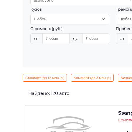
Ssangyong
Кузов
Трансм
Стоимость (руб.)
Пробег 
от
до
от
Стандарт (до 1.5 млн. р.)
Комфорт (до 3 млн. р.)
Бизнес 
Найдено: 120 авто
Ssan
Компле