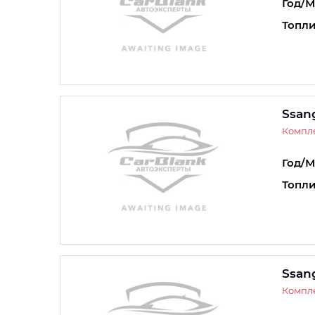
Год/М
Топли
Ssan
Компл
Год/М
Топли
Ssan
Компле