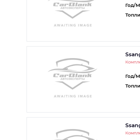
Год/М
Топли
Ssan
Компле
Год/М
Топли
Ssan
Компле