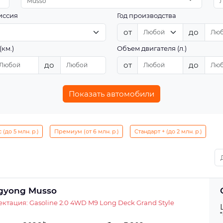
Musso
иссия
Год производства
от
до
(км.)
Объем двигателя (л.)
до
от
до
Показать автомобили
(до 5 млн. р.)
Премиум (от 6 млн. р.)
Стандарт + (до 2 млн. р.)
gyong Musso
ктация: Gasoline 2.0 4WD M9 Long Deck Grand Style