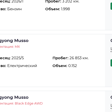
есяц:
2026/1
Пробег:
3 202 км.
во:
Бензин
Объем:
1.998
gyong Musso
ектация: MX
есяц:
2025/5
Пробег:
26 853 км.
во:
Електрический
Объем:
0.152
gyong Musso
ктация: Black Edge AWD