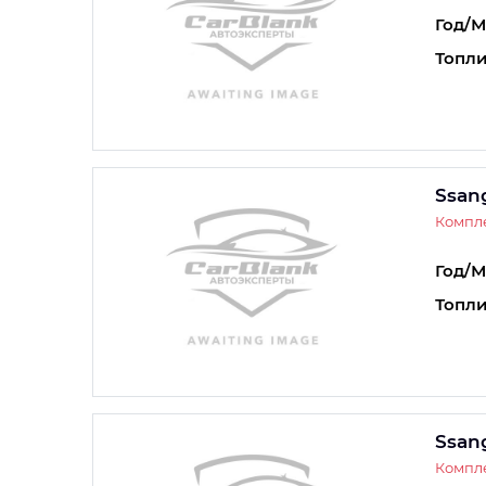
Год/М
Топли
Ssan
Компле
Год/М
Топли
Ssan
Компле