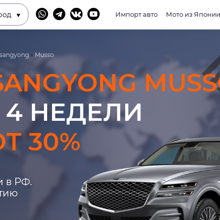
род
Импорт авто
Мото из Япони
sangyong
»
Musso
SANGYONG MUSS
 4 НЕДЕЛИ
Т 30%
 в РФ.
нтию