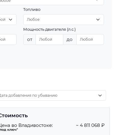
Любое
Топливо
Мощность двигателя (л.с.)
от
до
Стоимость
Цена во Владивостоке:
~ 4 811 068 ₽
"под ключ"