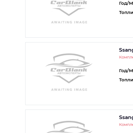
Год/М
Топли
Ssan
Компле
Год/М
Топли
Ssan
Компле