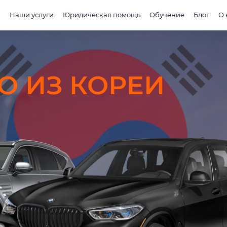
и
Наши услуги
Юридическая помощь
Обучение
Блог
О 
O ИЗ КОРЕИ