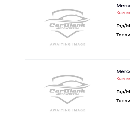
Merc
Компле
Год/М
Топли
Merc
Компле
Год/М
Топли