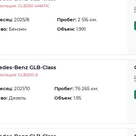
ктация: GLB250 4MATIC
есяц:
2025/8
Пробег:
2 516 км.
во:
Бензин
Объем:
1.991
edes-Benz GLB-Class
ктация: GLB200 d
есяц:
2021/10
Пробег:
76 265 км.
во:
Дизель
Объем:
1.95