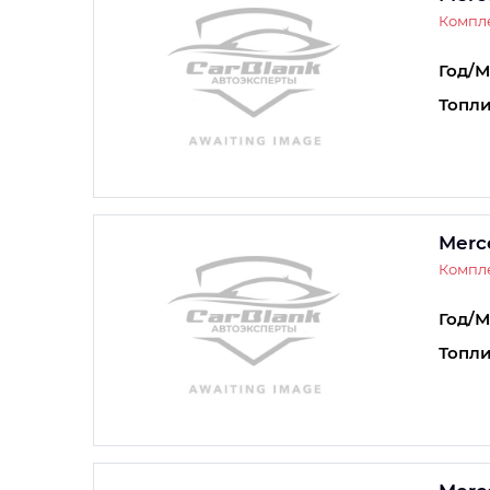
Компле
Год/М
Топли
Merc
Компле
Год/М
Топли