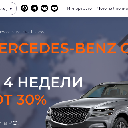
род
Импорт авто
Мото из Япони
ercedes-Benz
»
Glb-Class
ERCEDES-BENZ G
 4 НЕДЕЛИ
Т 30%
 в РФ.