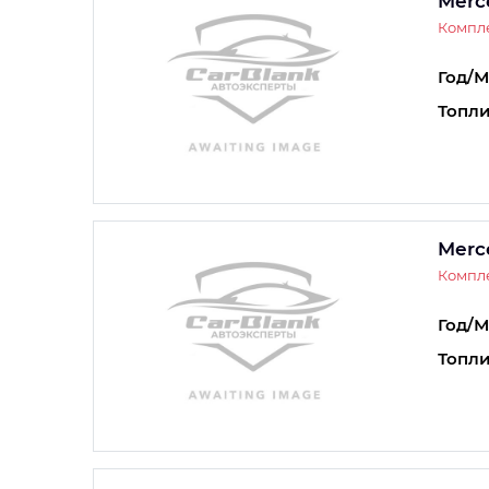
Merc
Компле
Год/М
Топли
Merc
Компле
Год/М
Топли