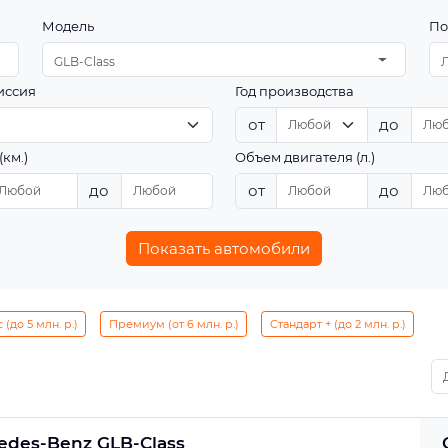
Модель
По
GLB-Class
иссия
Год производства
от
до
(км.)
Объем двигателя (л.)
до
от
до
Показать автомобили
(до 5 млн. р.)
Премиум (от 6 млн. р.)
Стандарт + (до 2 млн. р.)
edes-Benz GLB-Class