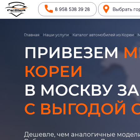
8 958 538 39 28
Выбрать го
Главная
»
Наши услуги
»
Каталог автомобилей из Кореи
»
M
ПРИВЕЗЕМ
M
КОРЕИ
В МОСКВУ ЗА
С ВЫГОДОЙ О
Дешевле, чем аналогичные модели