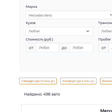
Марка
Mercedes-Benz
Кузов
Трансм
Стоимость (руб.)
Пробег 
от
до
от
Стандарт (до 1.5 млн. р.)
Комфорт (до 3 млн. р.)
Бизнес 
Найдено: 498 авто
Merc