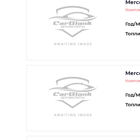
Merc
Компле
Год/М
Топли
Merc
Компле
Год/М
Топли