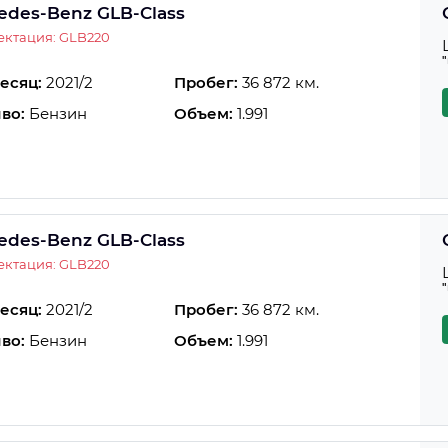
edes-Benz GLB-Class
ектация: GLB220
есяц:
2021/2
Пробег:
36 872 км.
во:
Бензин
Объем:
1.991
edes-Benz GLB-Class
ектация: GLB220
есяц:
2021/2
Пробег:
36 872 км.
во:
Бензин
Объем:
1.991