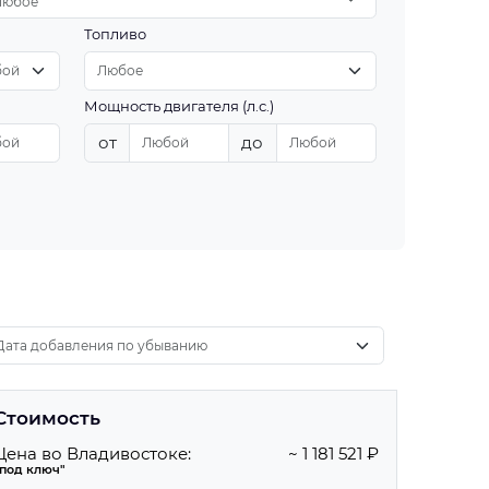
Любое
Топливо
Мощность двигателя (л.с.)
от
до
Стоимость
Цена во Владивостоке:
~ 1 181 521 ₽
"под ключ"