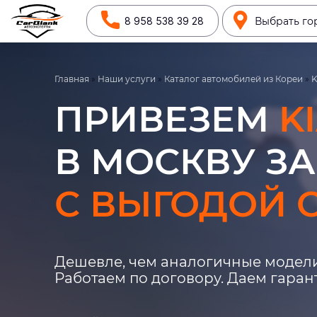
8 958 538 39 28
Выбрать го
Главная
»
Наши услуги
»
Каталог автомобилей из Кореи
»
K
ПРИВЕЗЕМ
K
В МОСКВУ ЗА
С ВЫГОДОЙ О
Дешевле, чем аналогичные модели
Работаем по договору. Даем гара