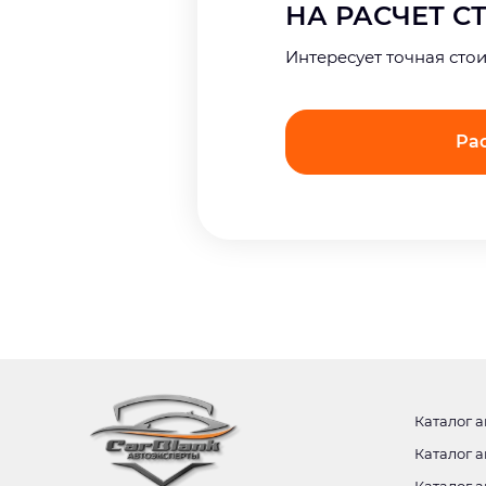
НА РАСЧЕТ 
Интерeсует точная сто
Ра
Каталог а
Каталог а
Каталог а