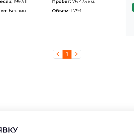
есяц:
1997/11
Пробег:
76 475 км.
во:
Бензин
Объем:
1.793
1
АЯВКУ