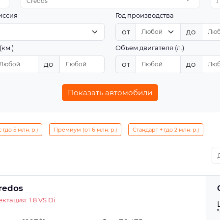
Credos
иссия
Год производства
от
до
(км.)
Объем двигателя (л.)
до
от
до
Показать автомобили
(до 5 млн. р.)
Премиум (от 6 млн. р.)
Стандарт + (до 2 млн. р.)
Credos
ктация: 1.8 VS Di