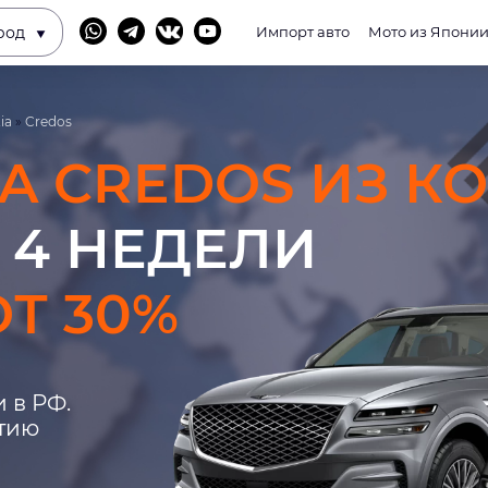
род
Импорт авто
Мото из Япони
ia
»
Credos
IA CREDOS ИЗ К
 4 НЕДЕЛИ
Т 30%
 в РФ.
нтию