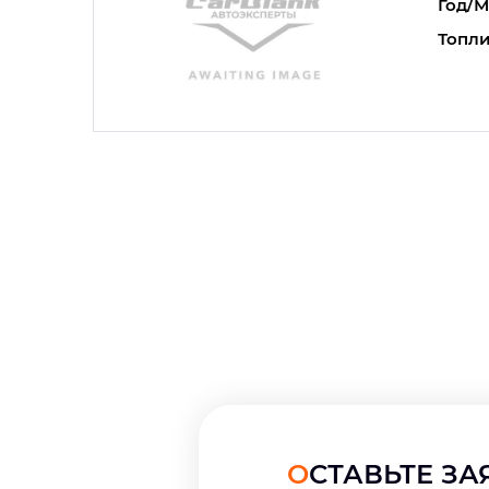
Год/М
Топли
ОСТАВЬТЕ З