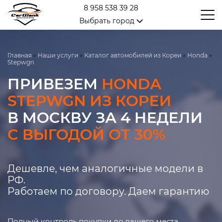
8 958 538 39 28
Выбрать город
Главная
»
Наши услуги
»
Каталог автомобилей из Кореи
»
Honda
»
Stepwgn
ПРИВЕЗЕМ
HONDA
STEPWGN ИЗ КОРЕИ
В МОСКВУ ЗА 4 НЕДЕЛИ
С ВЫГОДОЙ ОТ 30%
Дешевле, чем аналогичные модели в
РФ.
Работаем по договору. Даем гарантию
Полный контроль покупки до вашего места