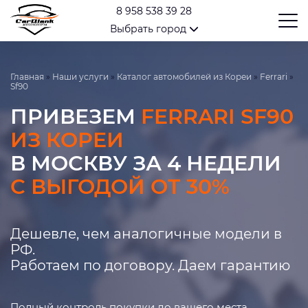
8 958 538 39 28
Выбрать город
Главная
»
Наши услуги
»
Каталог автомобилей из Кореи
»
Ferrari
»
Sf90
ПРИВЕЗЕМ
FERRARI SF90
ИЗ КОРЕИ
В МОСКВУ ЗА 4 НЕДЕЛИ
С ВЫГОДОЙ ОТ 30%
Дешевле, чем аналогичные модели в
РФ.
Работаем по договору. Даем гарантию
Полный контроль покупки до вашего места