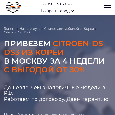
8 958 538 39 28
Выбрать город
Главная
»
Наши услуги
»
Каталог автомобилей из Кореи
»
Citroen-Ds
»
Ds3
ПРИВЕЗЕМ
CITROEN-DS
DS3 ИЗ КОРЕИ
В МОСКВУ ЗА 4 НЕДЕЛИ
С ВЫГОДОЙ ОТ 30%
Дешевле, чем аналогичные модели в
РФ.
Работаем по договору. Даем гарантию
Полный контроль покупки до вашего места