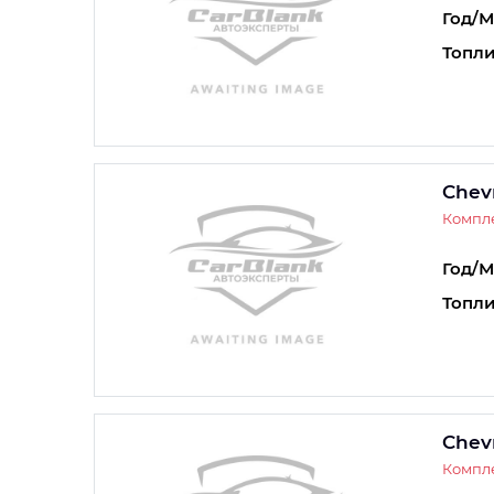
Год/М
Топли
Chevr
Компле
Год/М
Топли
Chevr
Компле