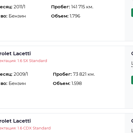
есяц:
2011/1
Пробег:
141 715 км.
во:
Бензин
Объем:
1.796
olet Lacetti
ктация: 1.6 SX Standard
есяц:
2009/1
Пробег:
73 821 км.
во:
Бензин
Объем:
1.598
olet Lacetti
ктация: 1.6 CDX Standard