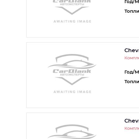
Год/М
Топли
Chevr
Компле
Год/М
Топли
Chevr
Компле