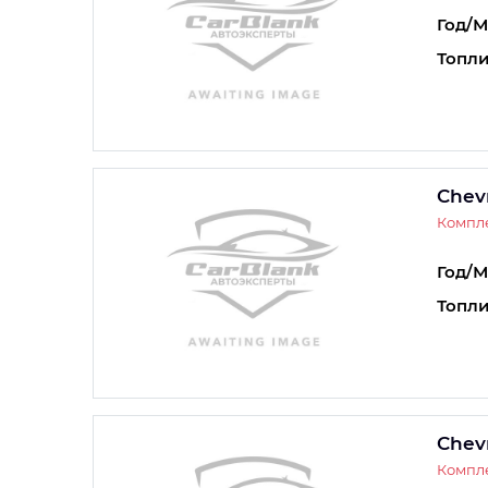
Год/М
Топли
Chevr
Компле
Год/М
Топли
Chevr
Компле