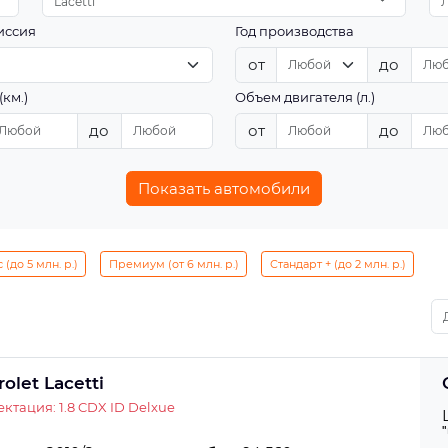
Lacetti
иссия
Год производства
от
до
(км.)
Объем двигателя (л.)
до
от
до
Показать автомобили
(до 5 млн. р.)
Премиум (от 6 млн. р.)
Стандарт + (до 2 млн. р.)
olet Lacetti
ктация: 1.8 CDX ID Delxue