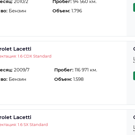
есяц:
2010/2
Пробег:
94 560 км.
во:
Бензин
Объем:
1.796
olet Lacetti
ктация: 1.6 CDX Standard
есяц:
2009/7
Пробег:
116 971 км.
во:
Бензин
Объем:
1.598
olet Lacetti
ктация: 1.6 SX Standard