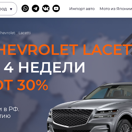
род
Импорт авто
Мото из Япони
hevrolet
»
Lacetti
HEVROLET LACET
 4 НЕДЕЛИ
Т 30%
 в РФ.
нтию