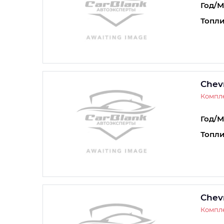
Год/М
Топли
Chevr
Компле
Год/М
Топли
Chevr
Компле