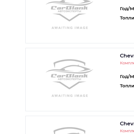
Год/М
Топли
Chevr
Компле
Год/М
Топли
Chevr
Компле