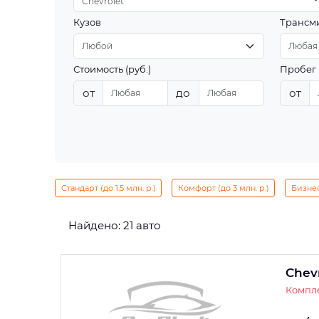
Chevrolet
Кузов
Трансм
Стоимость (руб.)
Пробег 
от
до
от
Стандарт (до 1.5 млн. р.)
Комфорт (до 3 млн. р.)
Бизнес 
Найдено: 21 авто
Chevr
Компле