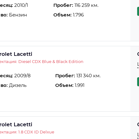
есяц:
2010/1
Пробег:
116 259 км.
во:
Бензин
Объем:
1.796
olet Lacetti
ктация: Diesel CDX Blue & Black Edition
есяц:
2009/8
Пробег:
131 340 км.
во:
Дизель
Объем:
1.991
olet Lacetti
ктация: 1.8 CDX ID Delxue