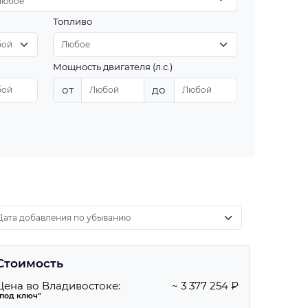
Любое
Топливо
Мощность двигателя (л.с.)
от
до
Стоимость
Цена во Владивостоке:
~ 3 377 254 ₽
"под ключ"