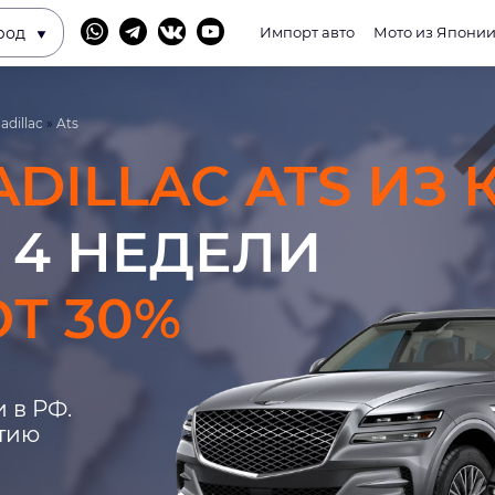
род
Импорт авто
Мото из Япони
adillac
»
Ats
ADILLAC ATS ИЗ
 4 НЕДЕЛИ
Т 30%
 в РФ.
нтию