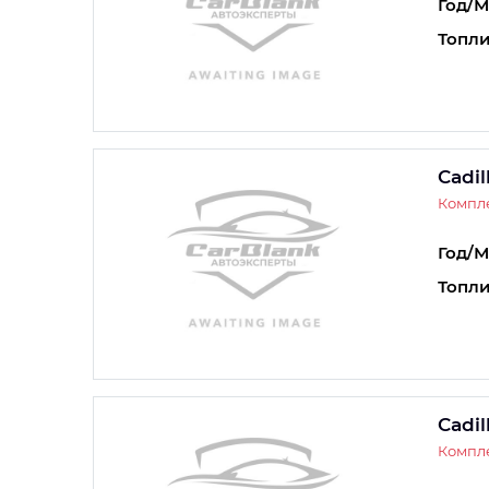
Год/М
Топли
Cadil
Компле
Год/М
Топли
Cadil
Компле