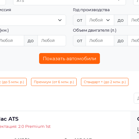
ATS
иссия
Год производства
от
до
(км.)
Объем двигателя (л.)
до
от
до
Показать автомобили
(до 5 млн. р.)
Премиум (от 6 млн. р.)
Стандарт + (до 2 млн. р.)
lac ATS
ктация: 2.0 Premium 1st