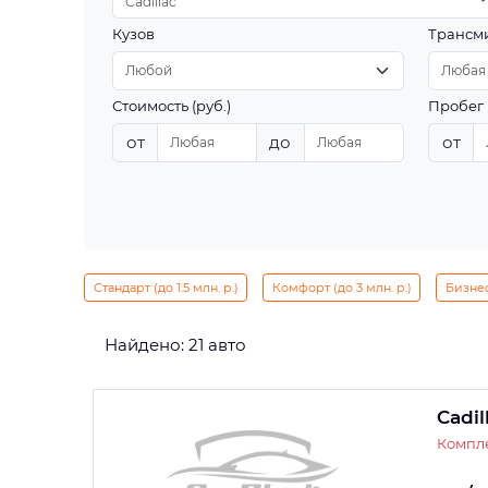
Cadillac
Кузов
Трансм
Стоимость (руб.)
Пробег 
от
до
от
Стандарт (до 1.5 млн. р.)
Комфорт (до 3 млн. р.)
Бизнес 
Найдено: 21 авто
Cadil
Компле