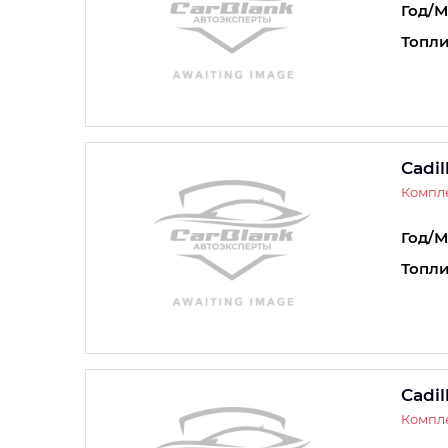
Год/М
Топли
Cadil
Компле
Год/М
Топли
Cadil
Компле