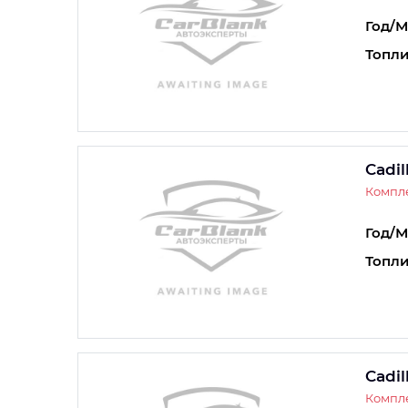
Год/М
Топли
Cadil
Компле
Год/М
Топли
Cadil
Компле