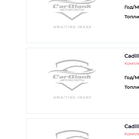
Год/М
Топли
Cadil
Компле
Год/М
Топли
Cadil
Компле