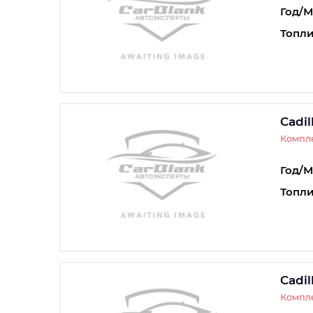
Год/М
Топли
Cadil
Компле
Год/М
Топли
Cadil
Компле