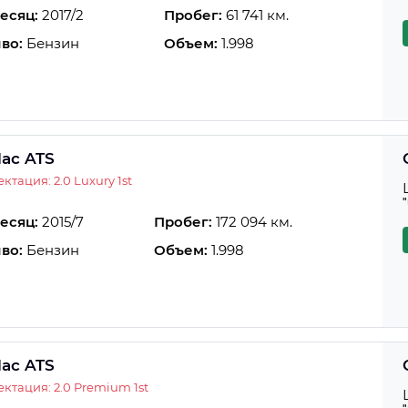
есяц:
2017/2
Пробег:
61 741 км.
во:
Бензин
Объем:
1.998
lac ATS
ктация: 2.0 Luxury 1st
есяц:
2015/7
Пробег:
172 094 км.
во:
Бензин
Объем:
1.998
lac ATS
ктация: 2.0 Premium 1st