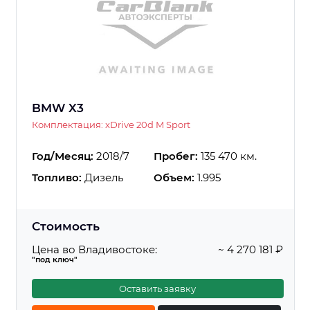
BMW X3
Комплектация: xDrive 20d M Sport
Год/Месяц:
2018/7
Пробег:
135 470 км.
Топливо:
Дизель
Объем:
1.995
Стоимость
Цена во Владивостоке:
~ 4 270 181 ₽
"под ключ"
Оставить заявку