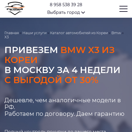
8 958 538 39 28
Выбрать город
Главная
»
Наши услуги
»
Каталог автомобилей из Кореи
»
Bmw
»
X3
ПРИВЕЗЕМ
BMW X3 ИЗ
КОРЕИ
В МОСКВУ ЗА 4 НЕДЕЛИ
С ВЫГОДОЙ ОТ 30%
Дешевле, чем аналогичные модели в
РФ.
Работаем по договору. Даем гарантию
Полный контроль покупки до вашего места