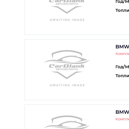
Год/М
Топли
BMW
Компл
Год/М
Топли
BMW
Компл