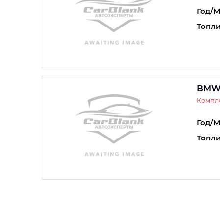
Год/М
Топли
BMW
Компл
Год/М
Топли