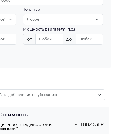
Любое
Топливо
Мощность двигателя (л.с.)
от
до
Стоимость
Цена во Владивостоке:
~ 11 882 531 ₽
"под ключ"