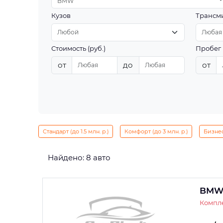
BMW
Кузов
Трансм
Стоимость (руб.)
Пробег 
от
до
от
Стандарт (до 1.5 млн. р.)
Комфорт (до 3 млн. р.)
Бизнес 
Найдено: 8 авто
BMW
Компле