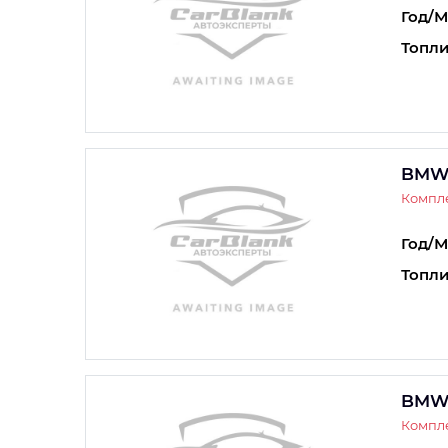
Год/М
Топли
BMW
Компле
Год/М
Топли
BMW
Компл