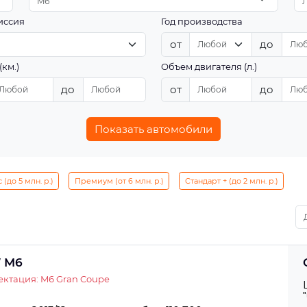
M6
иссия
Год производства
от
до
(км.)
Объем двигателя (л.)
до
от
до
Показать автомобили
(до 5 млн. р.)
Премиум (от 6 млн. р.)
Стандарт + (до 2 млн. р.)
 M6
ктация: M6 Gran Coupe