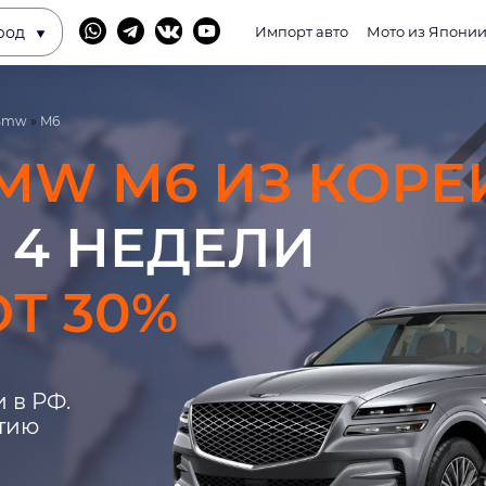
род
Импорт авто
Мото из Япони
Bmw
»
M6
MW M6 ИЗ КОРЕ
 4 НЕДЕЛИ
Т 30%
 в РФ.
нтию