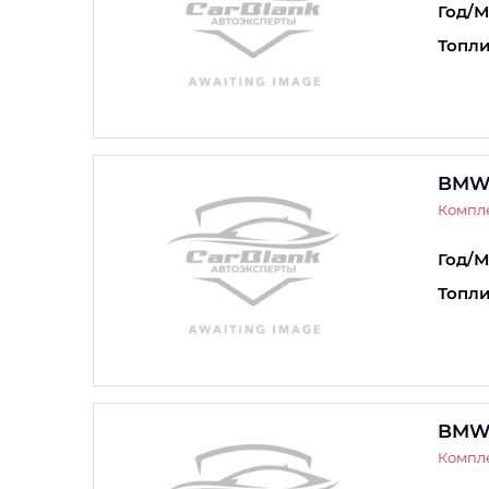
Год/М
Топли
BMW
Компле
Год/М
Топли
BMW
Компл