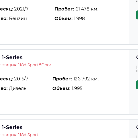
есяц:
2021/7
Пробег:
61 478 км.
во:
Бензин
Объем:
1.998
1-Series
ктация: 118d Sport 5Door
есяц:
2015/7
Пробег:
126 792 км.
во:
Дизель
Объем:
1.995
1-Series
ктация: 118d Sport