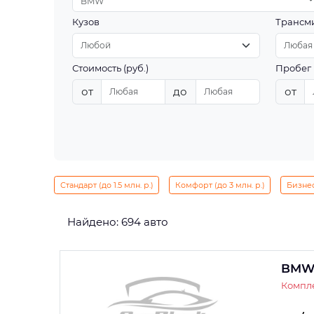
BMW
Кузов
Трансм
Стоимость (руб.)
Пробег 
от
до
от
Стандарт (до 1.5 млн. р.)
Комфорт (до 3 млн. р.)
Бизнес 
Найдено: 694 авто
BMW 
Компле