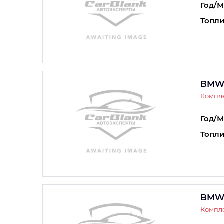
Год/М
Топли
BMW 
Компле
Год/М
Топли
BMW 
Компле