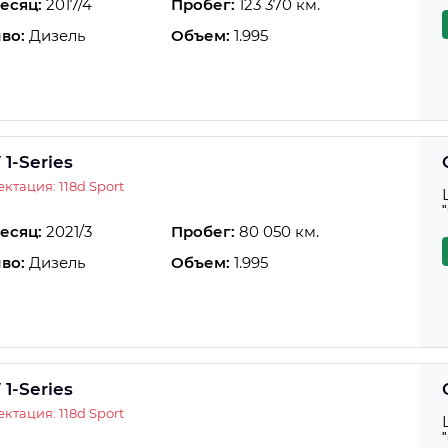
есяц:
2017/4
Пробег:
123 370 км.
во:
Дизель
Объем:
1.995
1-Series
ктация: 118d Sport
есяц:
2021/3
Пробег:
80 050 км.
во:
Дизель
Объем:
1.995
1-Series
ктация: 118d Sport