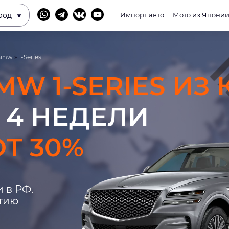
род
Импорт авто
Мото из Япони
Bmw
»
1-Series
MW 1-SERIES ИЗ
 4 НЕДЕЛИ
Т 30%
 в РФ.
нтию