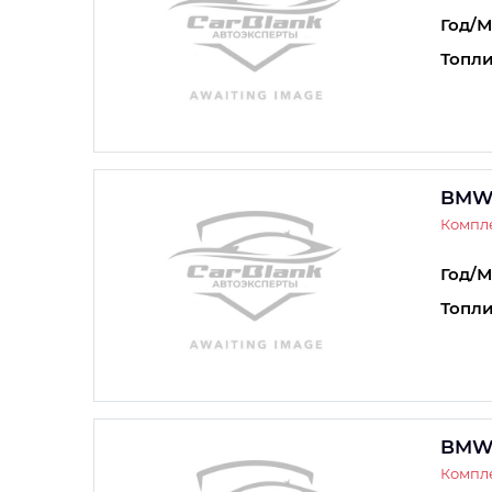
Год/М
Топли
BMW 
Компле
Год/М
Топли
BMW 
Компле