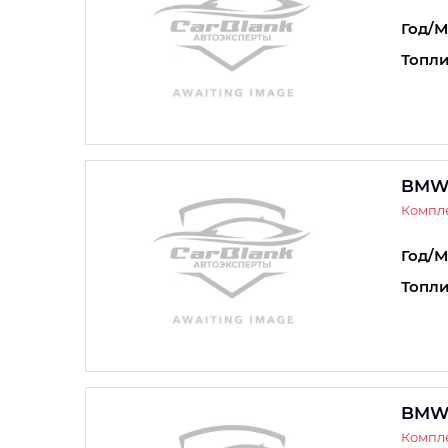
Год/М
Топли
BMW 
Компле
Год/М
Топли
BMW 
Компле