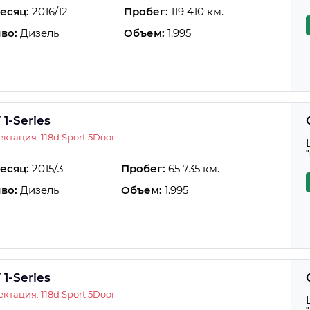
есяц:
2016/12
Пробег:
119 410 км.
во:
Дизель
Объем:
1.995
1-Series
ктация: 118d Sport 5Door
есяц:
2015/3
Пробег:
65 735 км.
во:
Дизель
Объем:
1.995
1-Series
ктация: 118d Sport 5Door