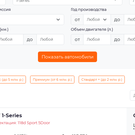
1-Series
иссия
Год производства
от
до
(км.)
Объем двигателя (л.)
до
от
до
Показать автомобили
(до 5 млн. р.)
Премиум (от 6 млн. р.)
Стандарт + (до 2 млн. р.)
1-Series
ктация: 118d Sport 5Door