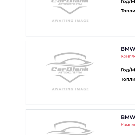
Год/М
Топли
BMW 
Компле
Год/М
Топли
BMW 
Компле