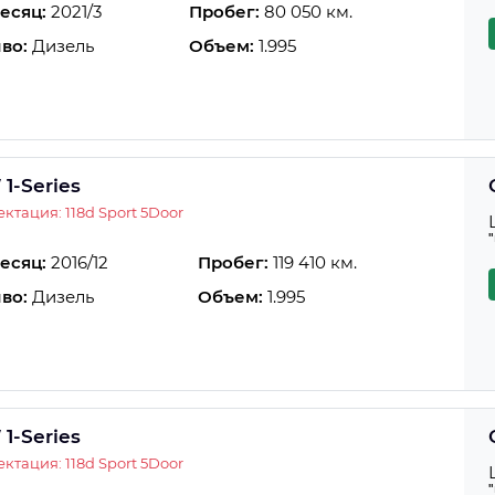
есяц:
2021/3
Пробег:
80 050 км.
во:
Дизель
Объем:
1.995
1-Series
ктация: 118d Sport 5Door
есяц:
2016/12
Пробег:
119 410 км.
во:
Дизель
Объем:
1.995
1-Series
ктация: 118d Sport 5Door