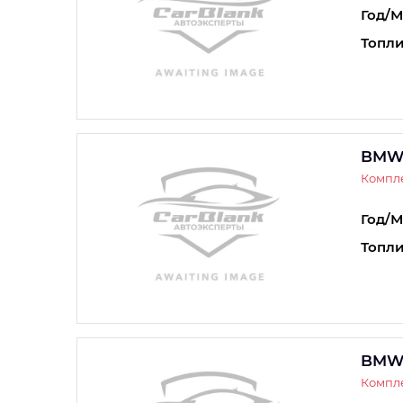
Год/М
Топли
BMW 
Компле
Год/М
Топли
BMW 
Компле