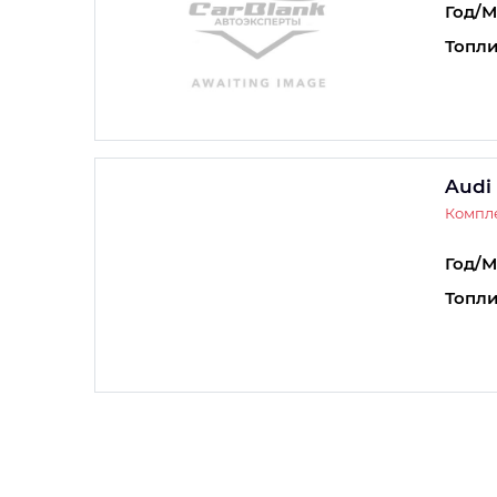
Год/М
Топли
Audi
Компле
Год/М
Топли