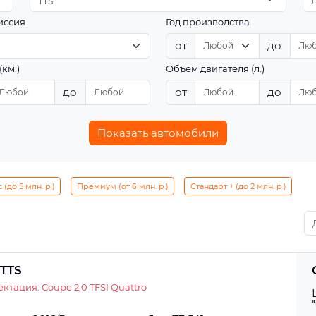
TTS
иссия
Год производства
от
до
(км.)
Объем двигателя (л.)
до
от
до
Показать автомобили
(до 5 млн. р.)
Премиум (от 6 млн. р.)
Стандарт + (до 2 млн. р.)
 TTS
ктация: Coupe 2,0 TFSI Quattro