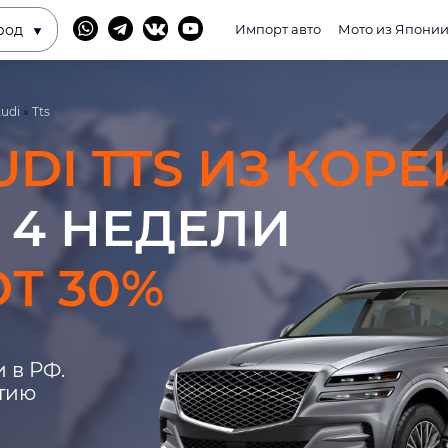
род
Импорт авто
Мото из Япони
udi
»
Tts
UDI TTS ИЗ КОРЕ
 4 НЕДЕЛИ
Т 30%
 в РФ.
нтию