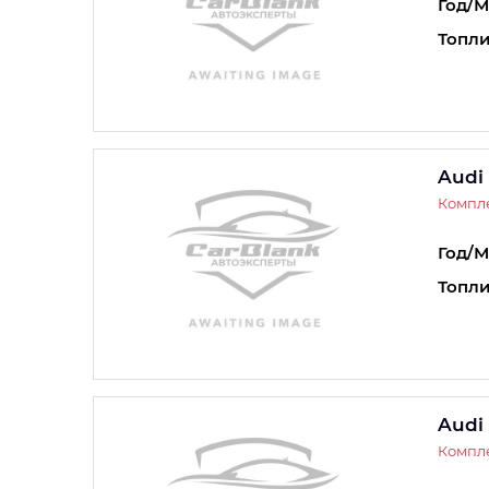
Год/М
Топли
Audi
Компле
Год/М
Топли
Audi
Компле