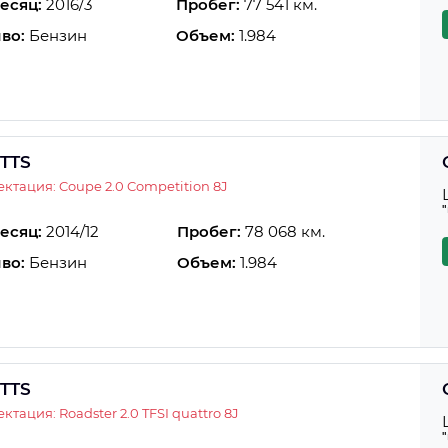
есяц:
2016/3
Пробег:
77 541 км.
во:
Бензин
Объем:
1.984
 TTS
ктация: Coupe 2.0 Competition 8J
есяц:
2014/12
Пробег:
78 068 км.
во:
Бензин
Объем:
1.984
 TTS
ктация: Roadster 2.0 TFSI quattro 8J