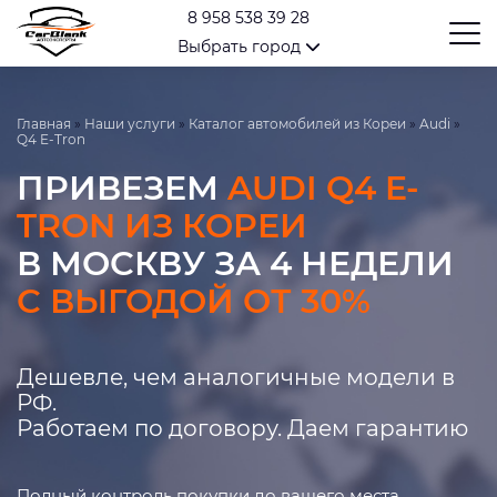
8 958 538 39 28
Выбрать город
Главная
»
Наши услуги
»
Каталог автомобилей из Кореи
»
Audi
»
Q4 E-Tron
ПРИВЕЗЕМ
AUDI Q4 E-
TRON ИЗ КОРЕИ
В МОСКВУ ЗА 4 НЕДЕЛИ
С ВЫГОДОЙ ОТ 30%
Дешевле, чем аналогичные модели в
РФ.
Работаем по договору. Даем гарантию
Полный контроль покупки до вашего места