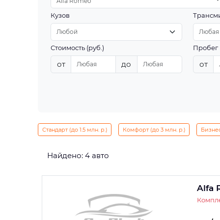
Alfa Romeo
Кузов
Трансм
Стоимость (руб.)
Пробег 
от
до
от
Стандарт (до 1.5 млн. р.)
Комфорт (до 3 млн. р.)
Бизнес 
Найдено: 4 авто
Alfa 
Компле