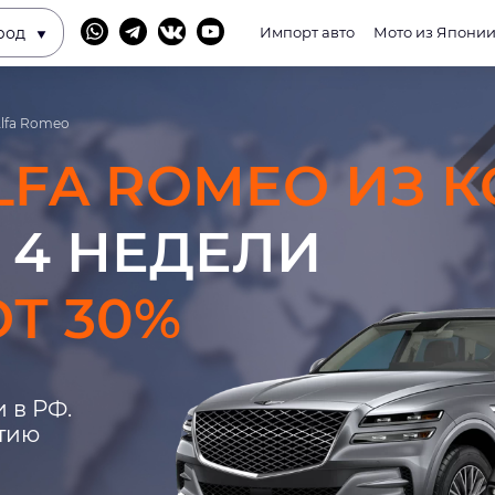
род
Импорт авто
Мото из Япони
lfa Romeo
LFA ROMEO ИЗ 
 4 НЕДЕЛИ
Т 30%
 в РФ.
нтию