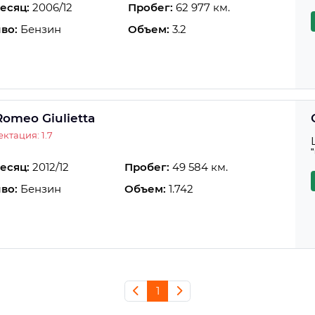
есяц:
2006/12
Пробег:
62 977 км.
во:
Бензин
Объем:
3.2
Romeo Giulietta
ктация: 1.7
есяц:
2012/12
Пробег:
49 584 км.
во:
Бензин
Объем:
1.742
1