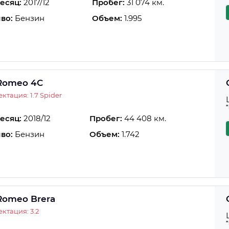
есяц:
2017/12
Пробег:
31 074 км.
во:
Бензин
Объем:
1.995
 Romeo 4C
ктация: 1.7 Spider
есяц:
2018/12
Пробег:
44 408 км.
во:
Бензин
Объем:
1.742
 Romeo Brera
ктация: 3.2