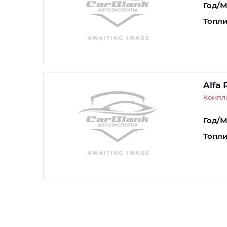
Год/М
Топли
Alfa 
Компле
Год/М
Топли