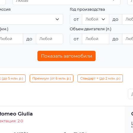
Любая
иссия
Год производства
от
до
(км.)
Объем двигателя (л.)
до
от
до
Показать автомобили
(до 5 млн. р.)
Премиум (от 6 млн. р.)
Стандарт + (до 2 млн. р.)
Romeo Giulia
ктация: 2.0