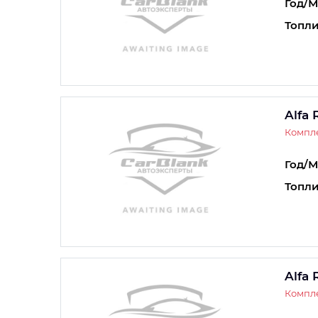
Год/М
Топли
Alfa
Компле
Год/М
Топли
Alfa
Компле