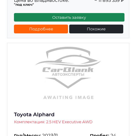
Цена во Владивостоке:
~ 11 893 339 ₽
"под ключ"
Оставить заявку
Подробнее
Похожие
Toyota Alphard
Комплектация: 2.5 HEV Executive AWD
Год/Месяц:
2023/11
Пробег:
24