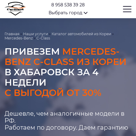
8 958 538 39 28
Выбрать город
Главная
»
Наши услуги
»
Каталог автомобилей из Кореи
»
Mercedes-Benz
»
C-Class
ПРИВЕЗЕМ
MERCEDES-
BENZ C-CLASS ИЗ КОРЕИ
В ХАБАРОВСК ЗА 4
НЕДЕЛИ
С ВЫГОДОЙ ОТ 30%
Дешевле, чем аналогичные модели в
РФ.
Работаем по договору. Даем гарантию