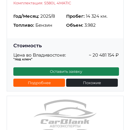
Комплектация: S580L 4MATIC
Год/Месяц:
2025/8
Пробег:
14 324 км.
Топливо:
Бензин
Объем:
3.982
Стоимость
Цена во Владивостоке:
~ 20 481 154 ₽
"под ключ"
Оставить заявку
Подробнее
Похожие