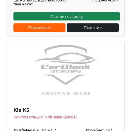
"под ключ"
Оставить заявку
Подробнее
Похожие
Kia K5
Комплектация: Noblesse Special
Год/Месяц:
2018/12
Пробег:
137