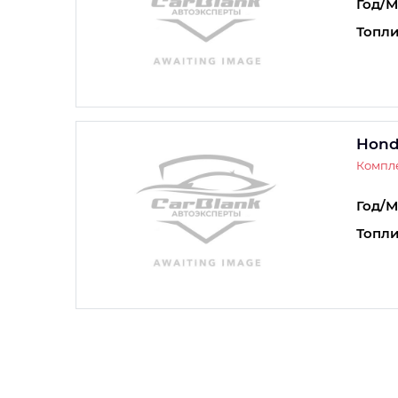
Год/М
Топли
Hond
Компле
Год/М
Топли