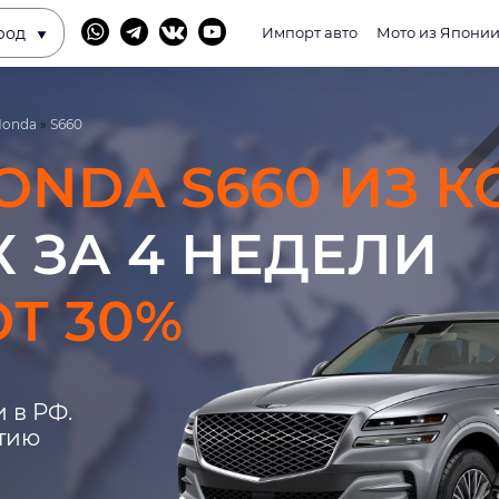
род
Импорт авто
Мото из Япони
Honda
»
S660
ONDA S660 ИЗ К
 ЗА 4 НЕДЕЛИ
Т 30%
 в РФ.
нтию