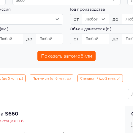
S660
иссия
Год производства
от
до
(км.)
Объем двигателя (л.)
до
от
до
Показать автомобили
(до 5 млн. р.)
Премиум (от 6 млн. р.)
Стандарт + (до 2 млн. р.)
a S660
ктация: 0.6