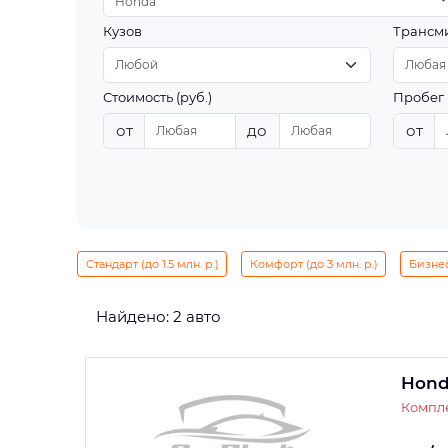
Honda
Кузов
Трансм
Стоимость (руб.)
Пробег 
от
до
от
Стандарт (до 1.5 млн. р.)
Комфорт (до 3 млн. р.)
Бизнес 
Найдено: 2 авто
Hond
Компле