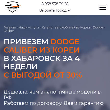
8 958 538 39 28
Выбрать город
Главная
»
Наши услуги
»
Каталог автомобилей из Кореи
»
Dodge
»
Caliber
ПРИВЕЗЕМ
DODGE
CALIBER ИЗ КОРЕИ
В ХАБАРОВСК ЗА 4
НЕДЕЛИ
С ВЫГОДОЙ ОТ 30%
Дешевле, чем аналогичные модели в
РФ.
Работаем по договору. Даем гарантию