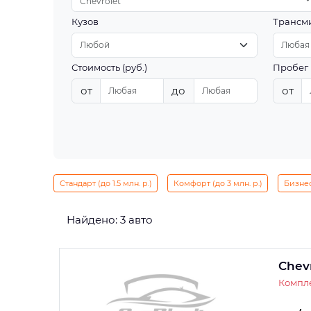
Chevrolet
Кузов
Трансм
Стоимость (руб.)
Пробег 
от
до
от
Стандарт (до 1.5 млн. р.)
Комфорт (до 3 млн. р.)
Бизнес 
Найдено: 3 авто
Chev
Компле