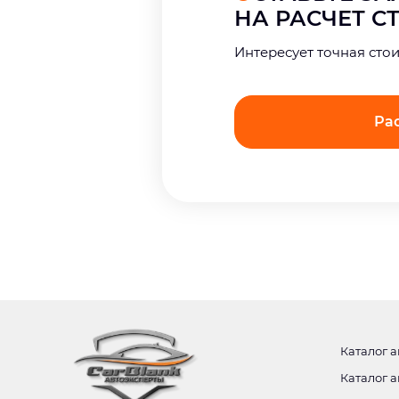
НА РАСЧЕТ 
Интерeсует точная сто
Ра
Каталог а
Каталог а