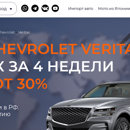
род
Импорт авто
Мото из Япони
hevrolet
»
Veritas
HEVROLET VERIT
 ЗА 4 НЕДЕЛИ
Т 30%
 в РФ.
нтию