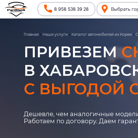
8 958 538 39 28
Выбрать го
Главная
»
Наши услуги
»
Каталог автомобилей из Кореи
»
C
ПРИВЕЗЕМ
C
В ХАБАРОВСК
С ВЫГОДОЙ О
Дешевле, чем аналогичные модели
Работаем по договору. Даем гара