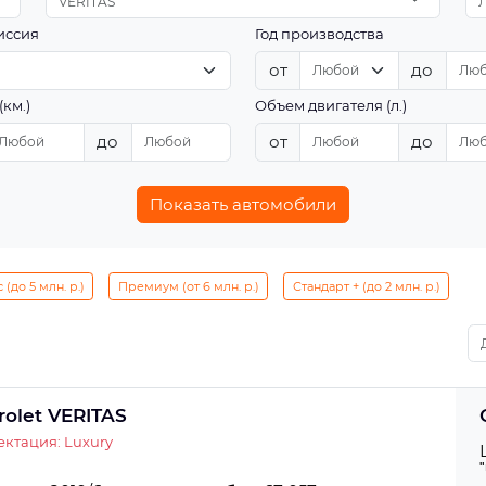
VERITAS
иссия
Год производства
от
до
(км.)
Объем двигателя (л.)
до
от
до
Показать автомобили
(до 5 млн. р.)
Премиум (от 6 млн. р.)
Стандарт + (до 2 млн. р.)
rolet VERITAS
ктация: Luxury