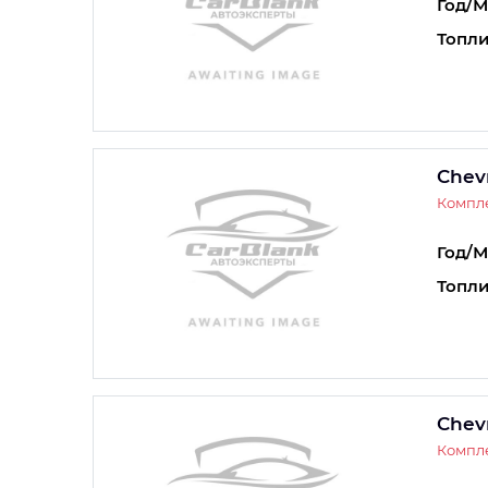
Год/М
Топли
Chev
Компле
Год/М
Топли
Chev
Компле