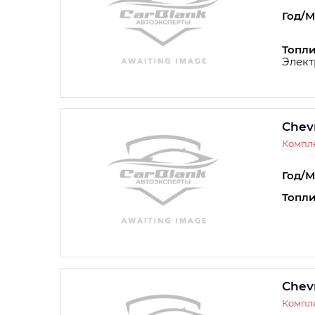
Год/М
Топли
Элект
Chev
Компле
Год/М
Топли
Chev
Компл