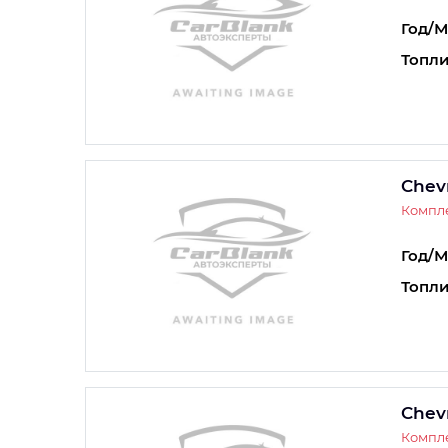
Год/М
Топли
Chev
Компле
Год/М
Топли
Chev
Компле