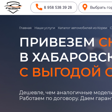
8 958 538 39 28
Выбрать го
Главная
»
Наши услуги
»
Каталог автомобилей из Кореи
»
C
ПРИВЕЗЕМ
C
В ХАБАРОВСК
С ВЫГОДОЙ О
Дешевле, чем аналогичные модели
Работаем по договору. Даем гара