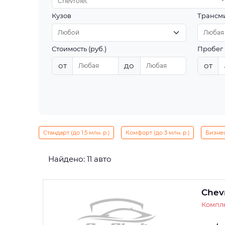
Chevrolet
Кузов
Трансм
Стоимость (руб.)
Пробег 
от
до
от
Стандарт (до 1.5 млн. р.)
Комфорт (до 3 млн. р.)
Бизнес 
Найдено: 11 авто
Chev
Компле