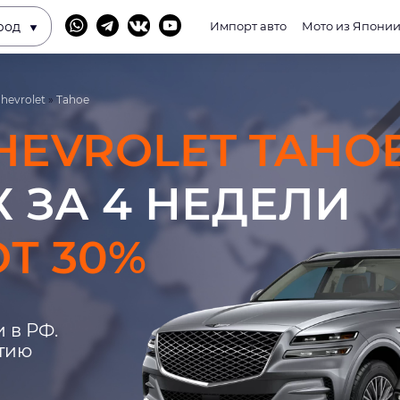
род
Импорт авто
Мото из Япони
hevrolet
»
Tahoe
HEVROLET TAHO
 ЗА 4 НЕДЕЛИ
Т 30%
 в РФ.
нтию