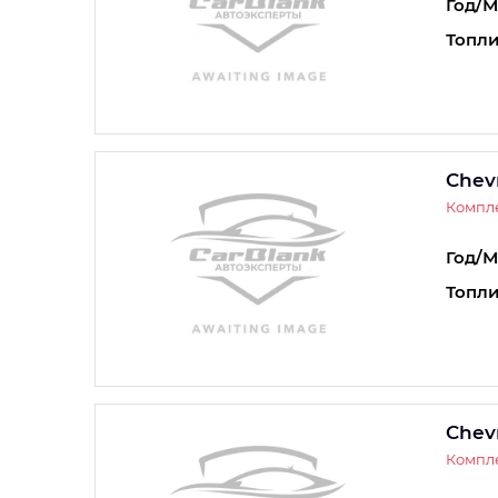
Год/М
Топли
Chev
Компле
Год/М
Топли
Chev
Компле