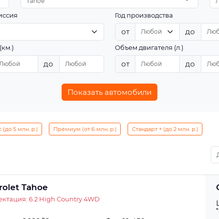
Tahoe
иссия
Год производства
от
до
(км.)
Объем двигателя (л.)
до
от
до
Показать автомобили
(до 5 млн. р.)
Премиум (от 6 млн. р.)
Стандарт + (до 2 млн. р.)
rolet Tahoe
ктация: 6.2 High Country 4WD