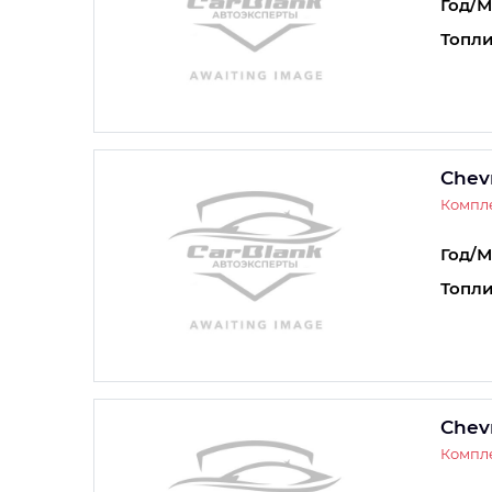
Год/М
Топли
Chev
Компле
Год/М
Топли
Chev
Компле