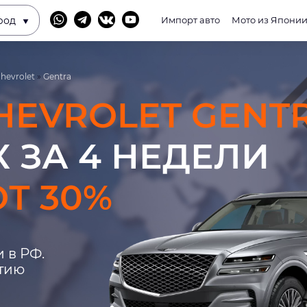
род
Импорт авто
Мото из Япони
hevrolet
»
Gentra
HEVROLET GENT
 ЗА 4 НЕДЕЛИ
Т 30%
 в РФ.
нтию