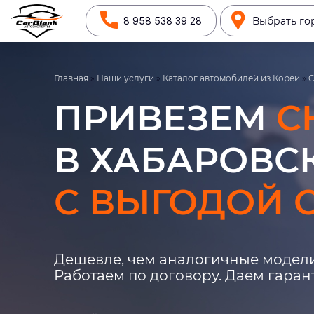
8 958 538 39 28
Выбрать го
Главная
»
Наши услуги
»
Каталог автомобилей из Кореи
»
C
ПРИВЕЗЕМ
C
В ХАБАРОВСК
С ВЫГОДОЙ О
Дешевле, чем аналогичные модели
Работаем по договору. Даем гара