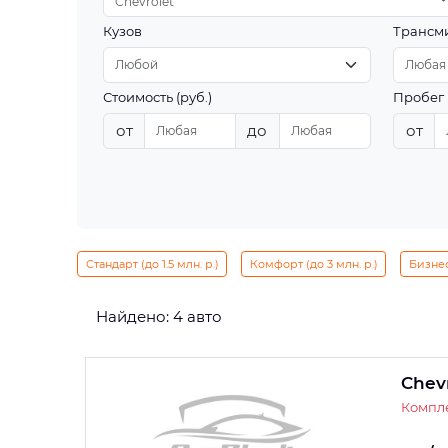
Chevrolet
Кузов
Трансм
Стоимость (руб.)
Пробег 
от
до
от
Стандарт (до 1.5 млн. р.)
Комфорт (до 3 млн. р.)
Бизнес 
Найдено: 4 авто
Chev
Компле