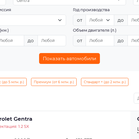
Gentra
иссия
Год производства
от
до
(км.)
Объем двигателя (л.)
до
от
до
Показать автомобили
(до 5 млн. р.)
Премиум (от 6 млн. р.)
Стандарт + (до 2 млн. р.)
rolet Gentra
ктация: 1.2 SX