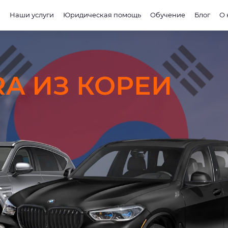
и
Наши услуги
Юридическая помощь
Обучение
Блог
О 
RA ИЗ КОРЕИ