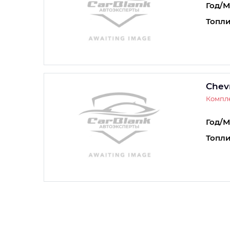
Год/М
Топли
Chev
Компле
Год/М
Топли