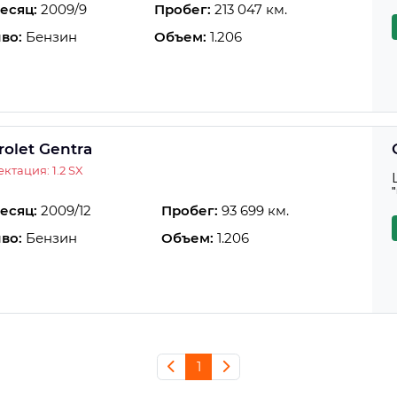
есяц:
2009/9
Пробег:
213 047 км.
во:
Бензин
Объем:
1.206
rolet Gentra
ктация: 1.2 SX
есяц:
2009/12
Пробег:
93 699 км.
во:
Бензин
Объем:
1.206
1