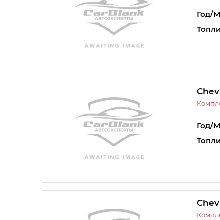
Год/М
Топли
Chev
Компле
Год/М
Топли
Chev
Компле