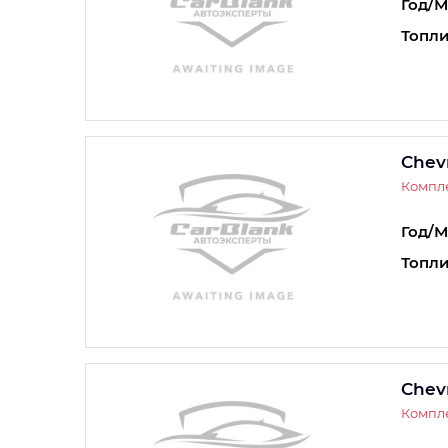
Год/М
Топли
Chev
Компле
Год/М
Топли
Chev
Компле