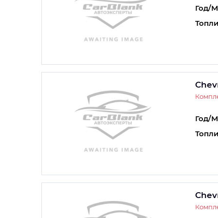
Год/М
Топли
Chev
Компле
Год/М
Топли
Chev
Компле