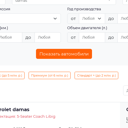
damas
иссия
Год производства
от
до
(км.)
Объем двигателя (л.)
до
от
до
Показать автомобили
(до 5 млн. р.)
Премиум (от 6 млн. р.)
Стандарт + (до 2 млн. р.)
rolet damas
ктация: 5-Seater Coach Libig