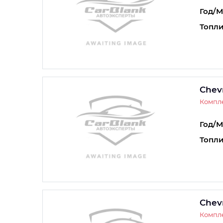
Год/М
Топли
Chev
Компле
Год/М
Топли
Chev
Компле