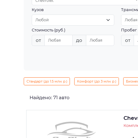
Chevrolet
Кузов
Трансм
Стоимость (руб.)
Пробег 
от
до
от
Стандарт (до 1.5 млн. р.)
Комфорт (до 3 млн. р.)
Бизнес 
Найдено: 71 авто
Chev
Компле