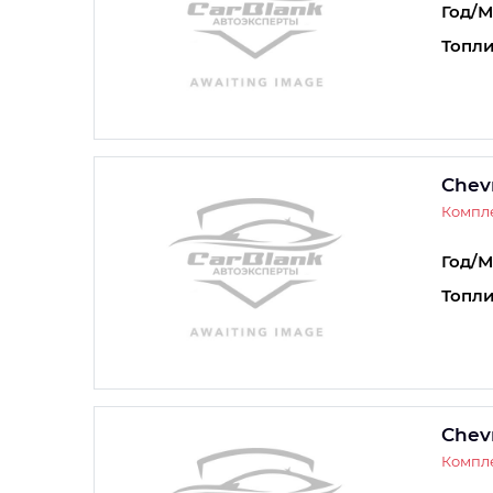
Год/М
Топли
Chev
Компле
Год/М
Топли
Chev
Компле