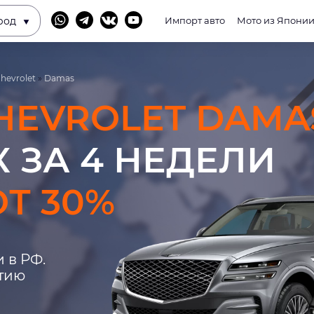
род
Импорт авто
Мото из Япони
hevrolet
»
Damas
HEVROLET DAMA
 ЗА 4 НЕДЕЛИ
Т 30%
 в РФ.
нтию