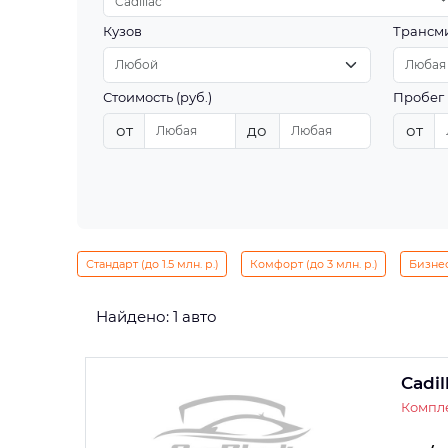
Cadillac
Кузов
Трансм
Стоимость (руб.)
Пробег 
от
до
от
Стандарт (до 1.5 млн. р.)
Комфорт (до 3 млн. р.)
Бизнес 
Найдено: 1 авто
Cadil
Компле