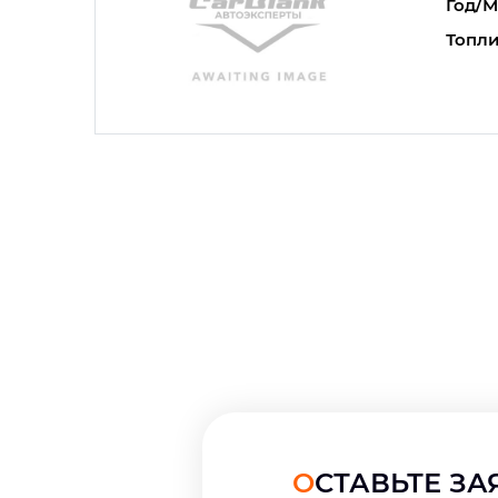
Год/М
Топли
ОСТАВЬТЕ З