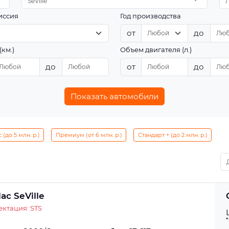
SeVille
иссия
Год производства
от
до
(км.)
Объем двигателя (л.)
до
от
до
Показать автомобили
(до 5 млн. р.)
Премиум (от 6 млн. р.)
Стандарт + (до 2 млн. р.)
lac SeVille
ктация: STS