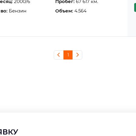
есяц:
2000/6
Пробег:
67 617 км.
во:
Бензин
Объем:
4.564
1
АЯВКУ