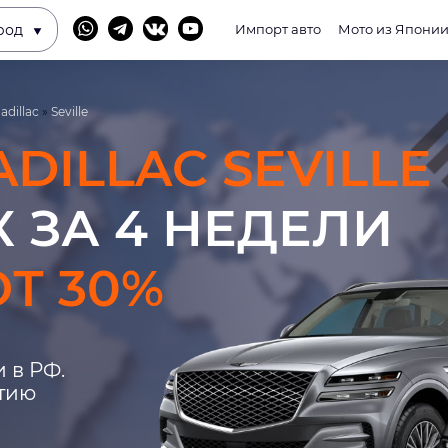
род
Импорт авто
Мото из Япони
adillac
»
Seville
ADILLAC SEVILLE
 ЗА 4 НЕДЕЛИ
Т 30%
 в РФ.
нтию