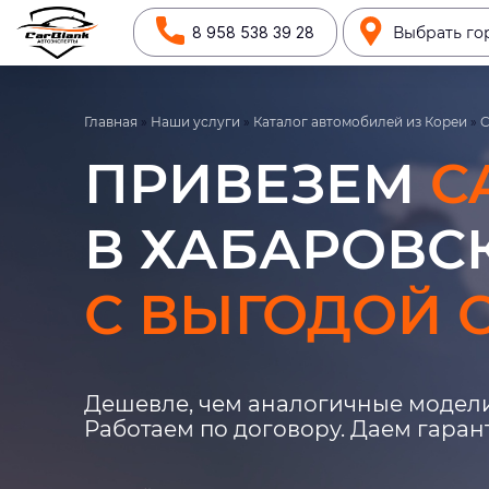
8 958 538 39 28
Выбрать го
Главная
»
Наши услуги
»
Каталог автомобилей из Кореи
»
C
ПРИВЕЗЕМ
C
В ХАБАРОВСК
С ВЫГОДОЙ О
Дешевле, чем аналогичные модели
Работаем по договору. Даем гара