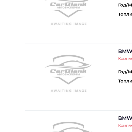
Год/М
Топли
BMW 
Компле
Год/М
Топли
BMW 
Компле