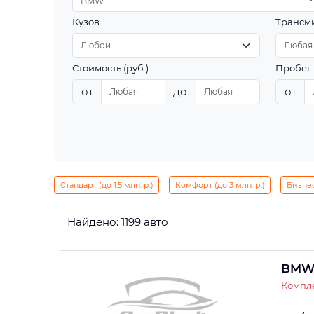
BMW
Кузов
Трансм
Стоимость (руб.)
Пробег 
от
до
от
Стандарт (до 1.5 млн. р.)
Комфорт (до 3 млн. р.)
Бизнес 
Найдено: 1199 авто
BMW 
Компле