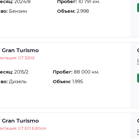
есяц:
2024/8
Пробег:
10 791 км.
во:
Бензин
Объем:
2.998
Gran Turismo
ктация: GT 320d
есяц:
2015/2
Пробег:
88 000 км.
во:
Дизель
Объем:
1.995
Gran Turismo
ктация: GT ED Edition