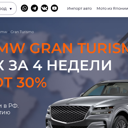
род
Импорт авто
Мото из Япони
Bmw
»
Gran Turismo
MW GRAN TURIS
 ЗА 4 НЕДЕЛИ
Т 30%
 в РФ.
нтию