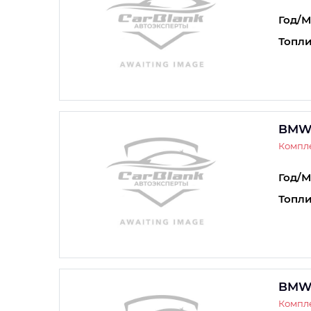
Год/М
Топли
BMW 
Компле
Год/М
Топли
BMW 
Компле