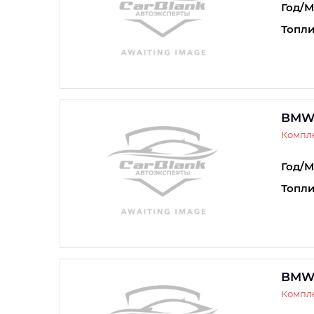
Год/М
Топли
BMW 
Компле
Год/М
Топли
BMW 
Компле