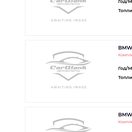
Год/М
Топли
BMW 
Компле
Год/М
Топли
BMW 
Компле