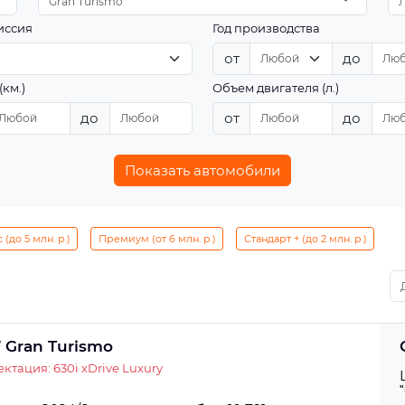
Gran Turismo
иссия
Год производства
от
до
(км.)
Объем двигателя (л.)
до
от
до
Показать автомобили
(до 5 млн. р.)
Премиум (от 6 млн. р.)
Стандарт + (до 2 млн. р.)
Gran Turismo
ктация: 630i xDrive Luxury