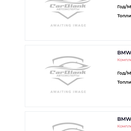
Год/М
Топли
BMW 
Компле
Год/М
Топли
BMW 
Компле