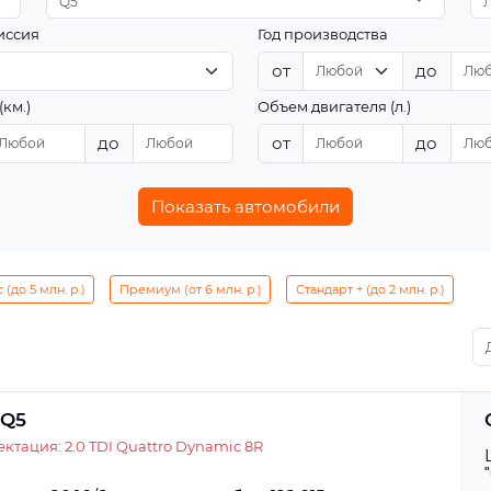
Q5
иссия
Год производства
от
до
(км.)
Объем двигателя (л.)
до
от
до
Показать автомобили
(до 5 млн. р.)
Премиум (от 6 млн. р.)
Стандарт + (до 2 млн. р.)
 Q5
ктация: 2.0 TDI Quattro Dynamic 8R