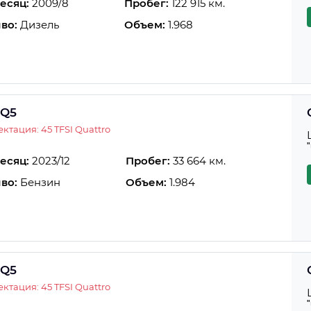
есяц:
2009/8
Пробег:
122 915 км.
во:
Дизель
Объем:
1.968
 Q5
ктация: 45 TFSI Quattro
есяц:
2023/12
Пробег:
33 664 км.
во:
Бензин
Объем:
1.984
 Q5
ктация: 45 TFSI Quattro