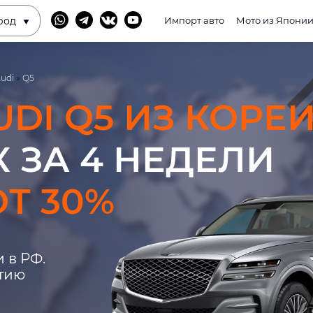
род
Импорт авто
Мото из Япони
udi
»
Q5
UDI Q5 ИЗ КОРЕ
 ЗА 4 НЕДЕЛИ
Т 30%
 в РФ.
нтию