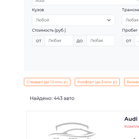
Audi
Кузов
Трансм
Стоимость (руб.)
Пробег 
от
до
от
Стандарт (до 1.5 млн. р.)
Комфорт (до 3 млн. р.)
Бизнес 
Найдено: 443 авто
Audi
Компле