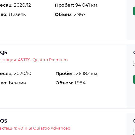
есяц:
2020/12
Пробег:
94 041 км.
во:
Дизель
Объем:
2.967
 Q5
ктация: 45 TFSI Quattro Premium
есяц:
2020/10
Пробег:
26 182 км.
во:
Бензин
Объем:
1.984
 Q5
ктация: 40 TFSI Quiattro Advanced