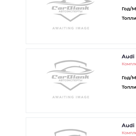
Год/М
Топли
Audi
Компле
Год/М
Топли
Audi
Компле