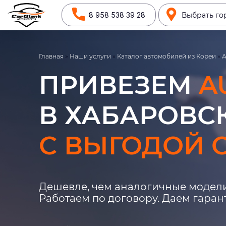
8 958 538 39 28
Выбрать го
Главная
»
Наши услуги
»
Каталог автомобилей из Кореи
»
A
ПРИВЕЗЕМ
A
В ХАБАРОВСК
С ВЫГОДОЙ О
Дешевле, чем аналогичные модели
Работаем по договору. Даем гара