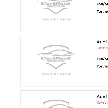
Год/М
Топли
Audi
Компле
Год/М
Топли
Audi
Компле