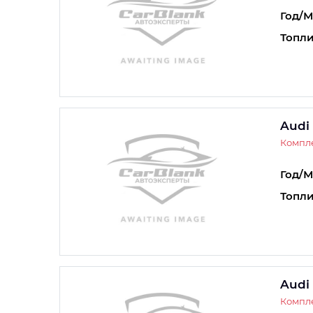
Год/М
Топли
Audi
Компле
Год/М
Топли
Audi
Компле