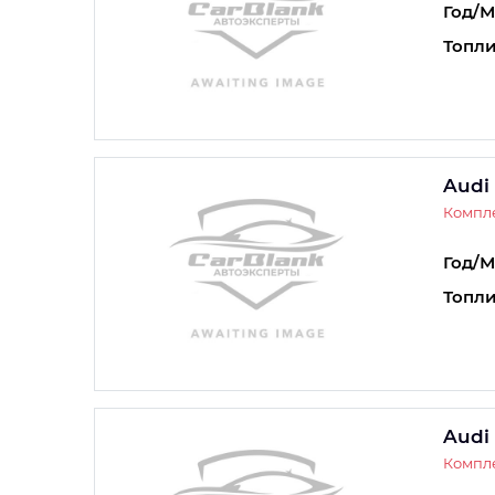
Год/М
Топли
Audi
Компле
Год/М
Топли
Audi
Компле