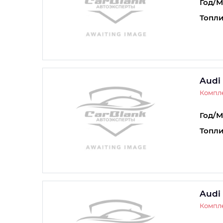
Год/М
Топли
Audi
Компле
Год/М
Топли
Audi
Компле