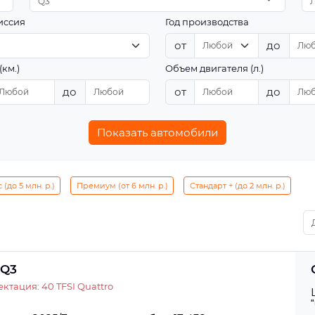
Q3
иссия
Год производства
от
до
(км.)
Объем двигателя (л.)
до
от
до
Показать автомобили
(до 5 млн. р.)
Премиум (от 6 млн. р.)
Стандарт + (до 2 млн. р.)
 Q3
ктация: 40 TFSI Quattro