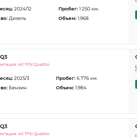
есяц:
2024/12
Пробег:
1 250 км.
во:
Дизель
Объем:
1.968
 Q3
ктация: 40 TFSI Quattro
есяц:
2025/3
Пробег:
6 776 км.
во:
Бензин
Объем:
1.984
 Q3
ктация: 40 TFSI Quattro