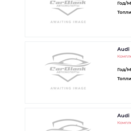
Год/М
Топли
Audi
Компле
Год/М
Топли
Audi
Компле