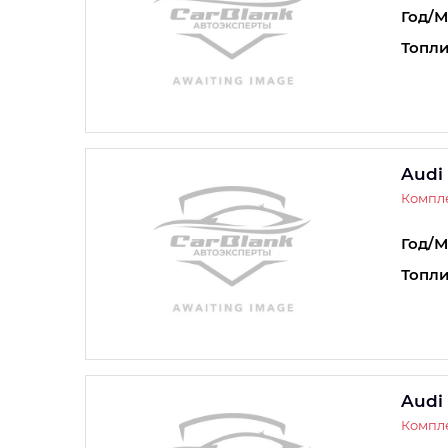
Год/М
Топли
Audi
Компле
Год/М
Топли
Audi
Компле