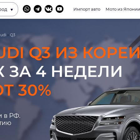
род
Импорт авто
Мото из Япони
udi
»
Q3
UDI Q3 ИЗ КОРЕ
 ЗА 4 НЕДЕЛИ
Т 30%
 в РФ.
нтию