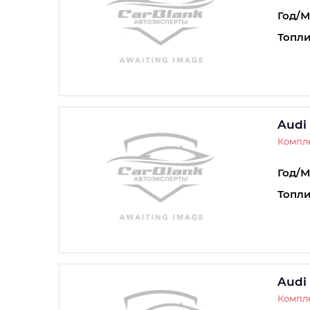
Год/М
Топли
Audi
Компле
Год/М
Топли
Audi
Компле