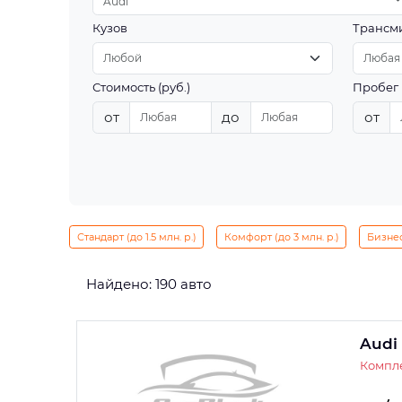
Audi
Кузов
Трансм
Стоимость (руб.)
Пробег 
от
до
от
Стандарт (до 1.5 млн. р.)
Комфорт (до 3 млн. р.)
Бизнес 
Найдено: 190 авто
Audi
Компле