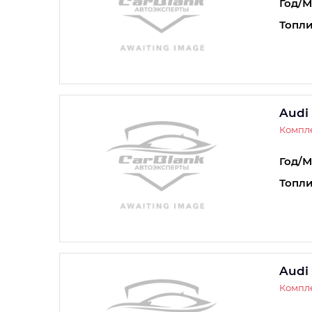
Год/М
Топли
Audi
Компле
Год/М
Топли
Audi
Компле