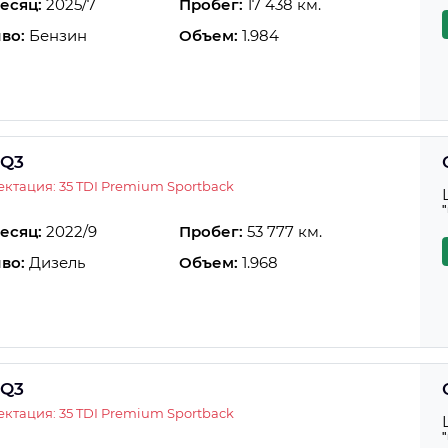
есяц:
2025/7
Пробег:
17 438 км.
во:
Бензин
Объем:
1.984
 Q3
ктация: 35 TDI Premium Sportback
есяц:
2022/9
Пробег:
53 777 км.
во:
Дизель
Объем:
1.968
 Q3
ктация: 35 TDI Premium Sportback