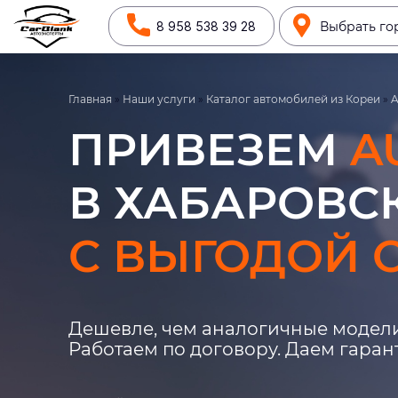
8 958 538 39 28
Выбрать го
Главная
»
Наши услуги
»
Каталог автомобилей из Кореи
»
A
ПРИВЕЗЕМ
A
В ХАБАРОВСК
С ВЫГОДОЙ О
Дешевле, чем аналогичные модели
Работаем по договору. Даем гара