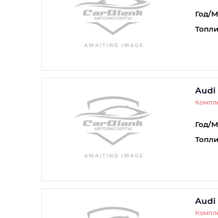
Год/М
Топли
Audi
Компле
Год/М
Топли
Audi
Компле